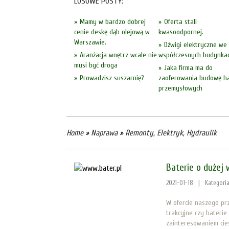
LOSOWE POSTY:
Mamy w bardzo dobrej
Oferta stali
cenie deskę dąb olejową w
kwasoodpornej.
Warszawie.
Dźwigi elektryczne we
Aranżacja wnętrz wcale nie
współczesnych budynka
musi być droga
Jaka firma ma do
Prowadzisz suszarnię?
zaoferowania budowę ha
przemysłowych
Home
»
Naprawa
»
Remonty, Elektryk, Hydraulik
Baterie o dużej 
2021-01-18
|
Kategori
W ofercie naszego pr
trakcyjne czy bateri
zainteresowaniem cie