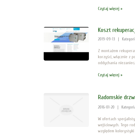
Czytaj więcej »
Koszt rekuperac
2019-09-13
|
Kategor
Z montażem rekuperat
korzyści, włącznie z
oddychania niezaniec
Czytaj więcej »
Radomskie drzw
2016-01-20
|
Kategori
W ofertach specjalis
wejściowych. Tego ro
względem kolorystyki 