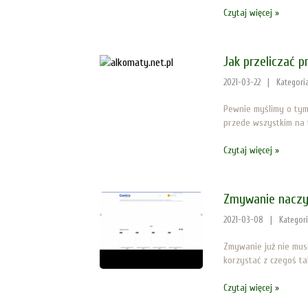
Czytaj więcej »
Jak przeliczać p
2021-03-22
|
Kategori
Pewnie myślimy o tym,
przede wszystkim na t
Czytaj więcej »
Zmywanie nacz
2021-03-08
|
Kategor
Zmywanie już nie musi
korzystać z czegoś ta
Czytaj więcej »