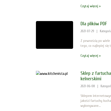
Czytaj więcej »
Dla plików PDF
2021-07-29
|
Kategori
Z pewnością po wiele 
tego, co najlepiej się
Czytaj więcej »
Sklep z fartuch
kelnerskimi
2021-06-08
|
Kategor
Sklepem internetowym
jakości fartuchy kucha
wykonywane...