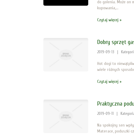
do golenia. Może on m
kupowania,...
Czytaj więcej »
Dobry sprzęt g
2019-09-13
|
Kategor
Hot dogi to niewątpli
wiele różnych sposobó
Czytaj więcej »
Praktyczna podu
2019-09-11
|
Kategori
Na spokojny sen wpły
Materace, poduszki c