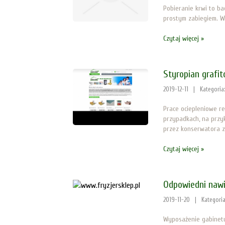
Pobieranie krwi to ba
prostym zabiegiem. Wi
Czytaj więcej »
Styropian grafit
2019-12-11
|
Kategoria
Prace ociepleniowe r
przypadkach, na przy
przez konserwatora za
Czytaj więcej »
Odpowiedni nawi
2019-11-20
|
Kategori
Wyposażenie gabinetu 