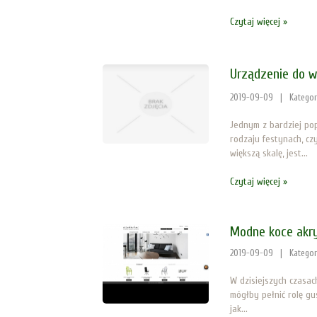
Czytaj więcej »
Urządzenie do w
2019-09-09
|
Kategor
Jednym z bardziej po
rodzaju festynach, c
większą skalę, jest...
Czytaj więcej »
Modne koce akry
2019-09-09
|
Kategor
W dzisiejszych czasac
mógłby pełnić rolę g
jak...