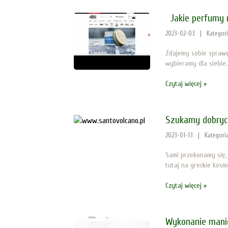
Jakie perfumy n
2023-02-03
|
Kategor
Zdajemy sobie sprawę
wybieramy dla siebie.
Czytaj więcej »
Szukamy dobry
2023-01-13
|
Kategori
Sami przekonamy się,
tutaj na greckie kosm
Czytaj więcej »
Wykonanie mani