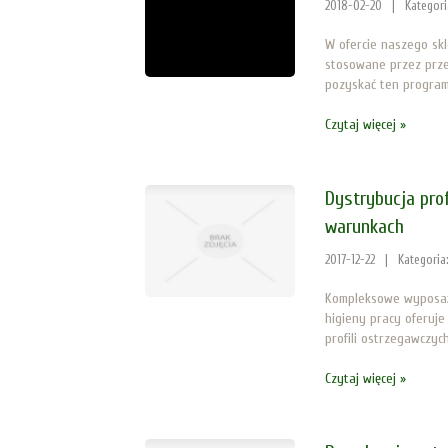
2018-02-20
|
Kategor
W ofercie naszego sk
stosowane przez przed
pozyskać ten program 
Czytaj więcej »
Dystrybucja pro
warunkach
2017-12-22
|
Kategoria
Kompleksowe wyposaże
higieny pracy oferuje
profili ostrzegawczych 
Czytaj więcej »