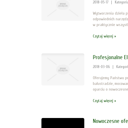
2018-05-17
|
Kategori
Wytworzenia dzieła 
odpowiednich narzędz
w praktycznie wszystk
Czytaj więcej »
Profesjonalne E
2018-03-06
|
Kategor
Oferujemy Państwu pro
balustradzie, mocowan
oparciu o nowoczesne 
Czytaj więcej »
Nowoczesne ofe