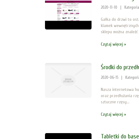
2020-11-10
|
Kategori
Gałka do drzwi to os
klamek wewnętrznych 
sklepu można znaleźć 
Czytaj więcej »
Środki do przedł
2020-06-15
|
Kategori
Nasza internetowa hur
oraz przedłużania rzę
sztuczne rzęsy...
Czytaj więcej »
Tabletki do bas