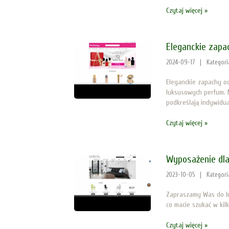
Czytaj więcej »
Eleganckie zapa
2024-09-17
|
Kategori
Eleganckie zapachy o
luksusowych perfum. 
podkreślają indywidual
Czytaj więcej »
Wyposażenie dl
2023-10-05
|
Kategori
Zapraszamy Was do Ind
co macie szukać w kilk
Czytaj więcej »