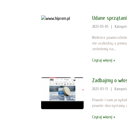
Udane sprzątani
2023-05-05
|
Kategor
Niektóre powierzchnie
nie uszkodzą, a pomo
zerkniemy na...
Czytaj więcej »
Zadbajmy o wło
2023-03-13
|
Kategori
Pewnie i nam przydadz
pewnie skorzystamy z 
Czytaj więcej »