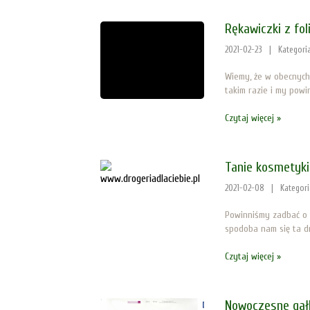
Rękawiczki z foli
2021-02-23
|
Kategori
Wiemy, że w obecnych
takim razie i my powi
Czytaj więcej »
Tanie kosmetyki
2021-02-08
|
Kategor
Powinniśmy zadbać o 
spodoba nam się ta dr
Czytaj więcej »
Nowoczesne gałk