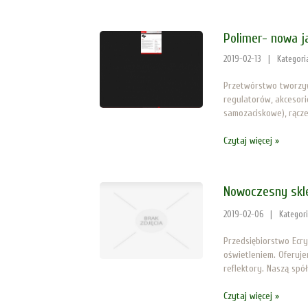
Polimer- nowa ja
2019-02-13
|
Kategori
Przetwórstwo tworzyw 
regulatorów, akcesorió
samozaciskowe), rącze
Czytaj więcej »
Nowoczesny skle
2019-02-06
|
Kategor
Przedsiębiorstwo Ecry
oświetleniem. Oferuj
reflektory. Naszą spó
Czytaj więcej »