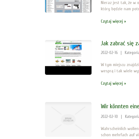
Nieraz jest tak, że w
który będzie nam potr
Czytaj więcej »
Jak zabrać się 
2022-02-16
|
Kategori
W tym miejscu znajdz
wesprą i tak wiele wy
Czytaj więcej »
Wir könnten ein
2022-02-10
|
Kategori
Wahrscheinlich wollen
schon mehrfach auf vi