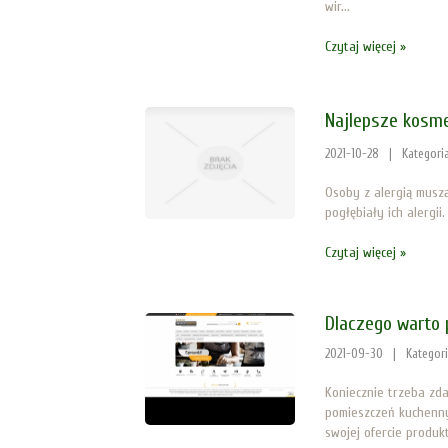
wir...
Czytaj więcej »
Najlepsze kosme
2021-10-28
|
Kategori
Osoby z alergią muszą
pogłębiały ich alergii
Czytaj więcej »
Dlaczego warto 
2021-09-30
|
Kategor
Koniecznie trzeba zda
pomieszczeń kuchenny
swojej ofercie produk