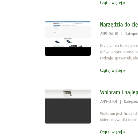
Czytaj więcej »
Narzędzia do ci
2019-04-30
|
Kategor
Urządzenia bazujące 
główna specjalność n
rodzaje spawarek, elek
Czytaj więcej »
Wolbram i najle
2019-03-21
|
Kategori
Wolbram jest firmą ist
okien, drzwi dla domu
Czytaj więcej »