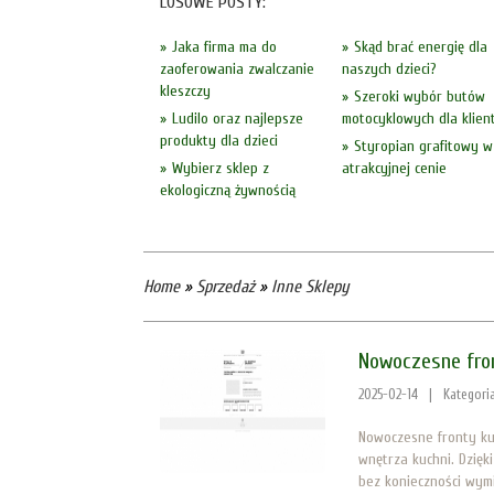
LOSOWE POSTY:
Jaka firma ma do
Skąd brać energię dla
zaoferowania zwalczanie
naszych dzieci?
kleszczy
Szeroki wybór butów
Ludilo oraz najlepsze
motocyklowych dla klien
produkty dla dzieci
Styropian grafitowy w
Wybierz sklep z
atrakcyjnej cenie
ekologiczną żywnością
Home
»
Sprzedaż
»
Inne Sklepy
Nowoczesne fron
2025-02-14
|
Kategori
Nowoczesne fronty ku
wnętrza kuchni. Dzię
bez konieczności wymi