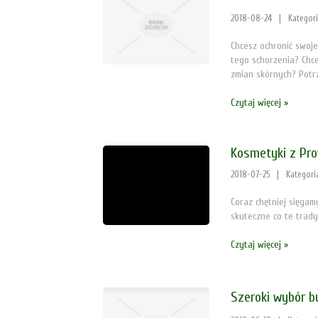
2018-08-24
|
Kategor
Chcesz ochronić swoj
tego schorzenia? Chce
zmian skórnych? Potrz
Czytaj więcej »
Kosmetyki z Pro
2018-07-25
|
Kategori
Coraz chętniej sięgam
skuteczne co te tradyc
Czytaj więcej »
Szeroki wybór b