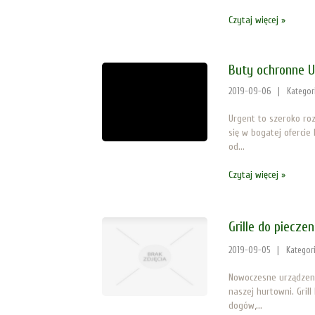
Czytaj więcej »
Buty ochronne U
2019-09-06
|
Kategor
Urgent to szeroko ro
się w bogatej oferci
od...
Czytaj więcej »
Grille do pieczen
2019-09-05
|
Kategor
Nowoczesne urządzeni
naszej hurtowni. Gril
dogów,...