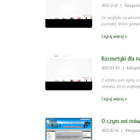
2022-12-22
|
Kategoria
Ze względu na własne
paznokci, które pozwo
Czytaj więcej »
Kosmetyki dla n
2022-03-03
|
Kategor
Z ochotą patrzymy u 
ułatwia. Dostrzegliśmy
Czytaj więcej »
O czym oni mów
2022-02-16
|
Kategori