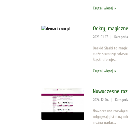
Czytaj więcej »
Odkryj magiczne
2025-01-17
|
Kategori
Beskid Śląski to magi
może stworzyć własny
Śląski oferuje...
Czytaj więcej »
Nowoczesne roz
2024-12-04
|
Kategori
Nowoczesne rozwiązan
odgrywają istotną rol
można nadać...