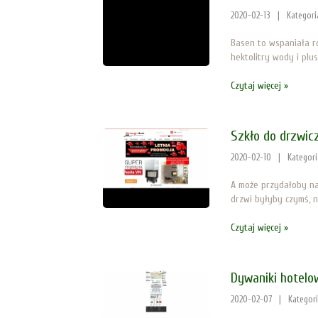
2020-02-13
|
Kategori
Basen to wspaniała r
hektolitry wody i plus
Czytaj więcej »
Szkło do drzwic
2020-02-10
|
Kategor
A może przydałoby na
drzwi byłyby czymś, n
Czytaj więcej »
Dywaniki hotelo
2020-02-07
|
Kategor