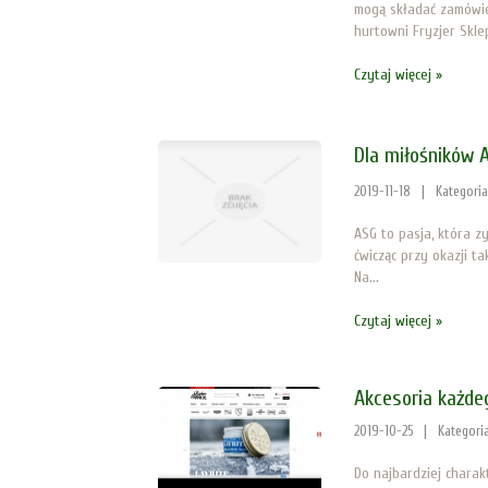
mogą składać zamówie
hurtowni Fryzjer Skle
Czytaj więcej »
Dla miłośników 
2019-11-18
|
Kategori
ASG to pasja, która z
ćwicząc przy okazji t
Na...
Czytaj więcej »
Akcesoria każde
2019-10-25
|
Kategori
Do najbardziej chara