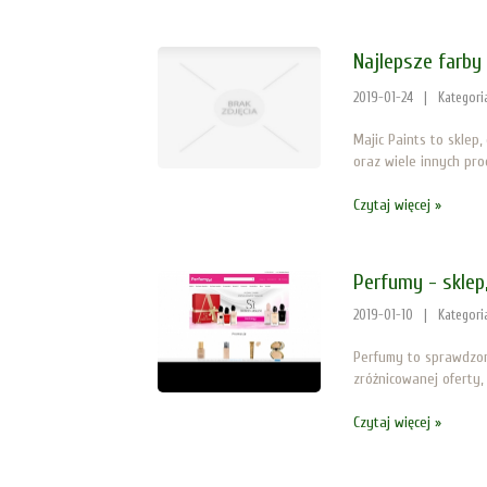
Najlepsze farby
2019-01-24
|
Kategori
Majic Paints to sklep,
oraz wiele innych pro
Czytaj więcej »
Perfumy - sklep
2019-01-10
|
Kategori
Perfumy to sprawdzon
zróżnicowanej oferty,
Czytaj więcej »