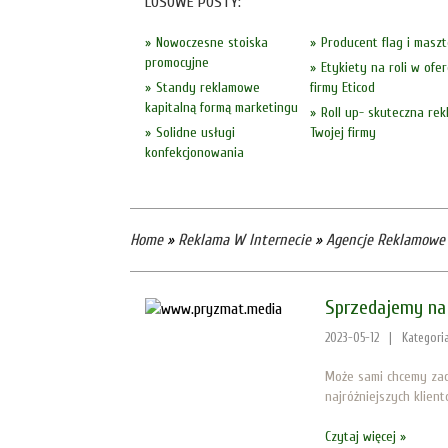
LOSOWE POSTY:
Nowoczesne stoiska
Producent flag i masz
promocyjne
Etykiety na roli w ofer
Standy reklamowe
firmy Eticod
kapitalną formą marketingu
Roll up- skuteczna re
Solidne usługi
Twojej firmy
konfekcjonowania
Home
»
Reklama W Internecie
»
Agencje Reklamowe
Sprzedajemy na 
2023-05-12
|
Kategori
Może sami chcemy zac
najróżniejszych klien
Czytaj więcej »