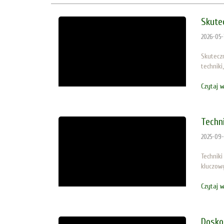
Skute
2026-05-
Skutecz
techniki
Czytaj w
Techn
2025-09-
Technik
kluczowy
Czytaj w
Dosko