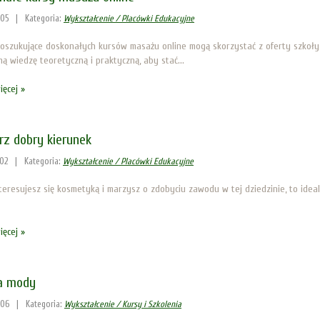
-05
|
Kategoria:
Wykształcenie / Placówki Edukacyjne
oszukujące doskonałych kursów masażu online mogą skorzystać z oferty szkoły
ą wiedzę teoretyczną i praktyczną, aby stać...
ięcej »
rz dobry kierunek
02
|
Kategoria:
Wykształcenie / Placówki Edukacyjne
nteresujesz się kosmetyką i marzysz o zdobyciu zawodu w tej dziedzinie, to idea
ięcej »
a mody
-06
|
Kategoria:
Wykształcenie / Kursy i Szkolenia