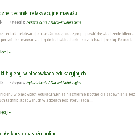
czne techniki relaksacyjne masażu
14
|
Kategoria:
Wykształcenie / Placówki Edukacyjne
ne techniki relaksacyjne masażu mogą znacząco poprawić doświadczenie klienta
, potrafi dostosować zabieg do indywidualnych potrzeb każdej osoby. Poznanie..
ięcej »
iki higieny w placówkach edukacyjnych
15
|
Kategoria:
Wykształcenie / Placówki Edukacyjne
i higieny w placówkach edukacyjnych są niezmiernie istotne dla zapewnienia be
ch technik stosowanych w szkołach jest sterylizacja....
ięcej »
nałe kursy masażu online