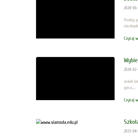
2024-06
Osoby p
niezbędn
Czytaj w
Wybie
2024-02-
Jeżeli i
góra....
Czytaj w
Szkoł
2023-04