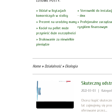
LOSOWE POSTY:
Udział w licytacjach
Sterowniki do instalacj
komorniczych w stolicy
- dmx
Prezent na urodziny mamy
Profejonalne zarządza
ryzykiem finansowym
Kocioł na pellet może
przynieść duże oszczędności
Drukowanie za niewielkie
pieniądze
Home
»
Działalność
»
Ekologia
Skuteczny odst
2022-03-03
|
Kategor
Chcesz kupić skutecz
lat zajmujemy się pro
oferowane przez...