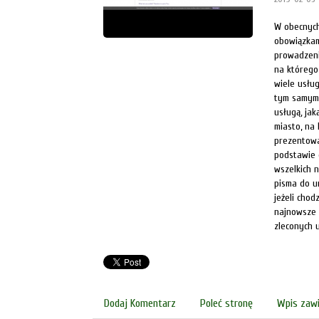
W obecnych
obowiązkam
prowadzeni
na którego
wiele usłu
tym samym 
usługą, ja
miasto, na
prezentowa
podstawie 
wszelkich 
pisma do u
jeżeli cho
najnowsze 
zleconych 
Dodaj Komentarz
Poleć stronę
Wpis zawi