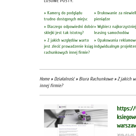
LOSOWE POSTY:
Kamery do podglądu
Drukowanie za niewiel
trudno dostępnych miejsc
pieniądze
Dlaczego odpowiedni dobór
Wybierz najkorzystnie
sklejki jest tak istotny?
leasing samochodów
Z jakich względów warto
Opakowania reklamow
jest zlecić prowadzenie ksiąg
indywidualnym projekte
rachunkowych innej firmie?
Home
»
Działalność
»
Biura Rachunkowe
»
Z jakich 
innej firmie?
https:/
ksiegow
warszaw
2019-02-05