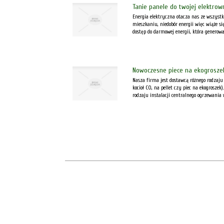
Tanie panele do twojej elektrow
Energia elektryczna otacza nas ze wszystk
mieszkaniu, niedobór energii więc wiąże s
dostęp do darmowej energii, która generowan
Nowoczesne piece na ekogrosze
Nasza firma jest dostawcą różnego rodzaju
kocioł CO, na pellet czy piec na ekogrosz
rodzaju instalacji centralnego ogrzewania 