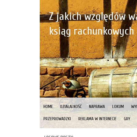
Z jakich względów wa
ksiąg rachunkowych 
HOME
DZIAŁALNOŚĆ
NAPRAWA
LOKUM
WY
PRZEPROWADZKI
REKLAMA W INTERNECIE
GRY