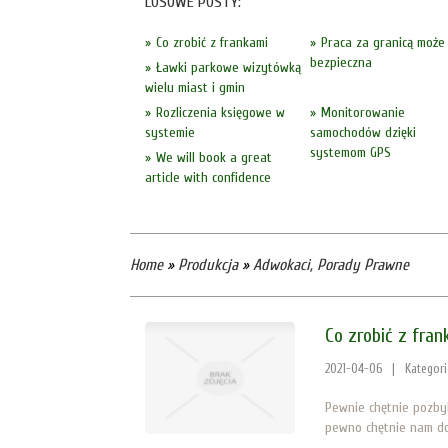
LOSOWE POSTY:
Co zrobić z frankami
Praca za granicą może
bezpieczna
Ławki parkowe wizytówką
wielu miast i gmin
Rozliczenia księgowe w
Monitorowanie
systemie
samochodów dzięki
systemom GPS
We will book a great
article with confidence
Home
»
Produkcja
»
Adwokaci, Porady Prawne
Co zrobić z fran
2021-04-06
|
Kategor
Pewnie chętnie pozby
pewno chętnie nam dor