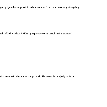
y czy żyrandole są przecież źródłem światła. Dzięki nim wieczory nie wydają
cenach. Wśród rozwiązań, które są naprawdę godne uwagi można wskazać
Warszawa jest miastem, w którym wielu kierowców decyduje się na takie