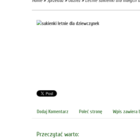
Home
»
Sprzedaż
»
Odzież
»
Letnie sukienki dla małych 
Dodaj Komentarz
Poleć stronę
Wpis zawiera 
Przeczytać warto: