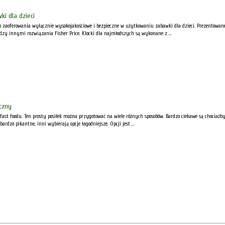
i dla dzieci
do zaoferowania wyłącznie wysokojakościowe i bezpieczne w użytkowaniu zabawki dla dzieci. Prezentow
y innymi rozwiązania Fisher Price. Klocki dla najmłodszych są wykonane z ...
czny
 fast foodu. Ten prosty posiłek można przygotować na wiele różnych sposobów. Bardzo ciekawe są chociażb
ardzo pikantne, inni wybierają opcje łagodniejsze. Opcji jest ...