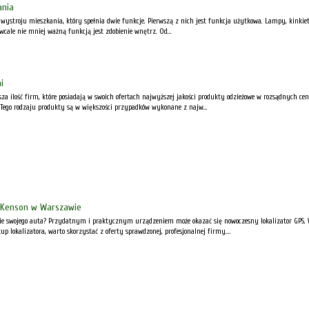
ania
wystroju mieszkania, który spełnia dwie funkcje. Pierwszą z nich jest funkcja użytkowa. Lampy, kinkiet
 wcale nie mniej ważną funkcją jest zdobienie wnętrz. Od...
i
sza ilość firm, które posiadają w swoich ofertach najwyższej jakości produkty odzieżowe w rozsądnych 
Tego rodzaju produkty są w większości przypadków wykonane z najw...
y Kenson w Warszawie
ie swojego auta? Przydatnym i praktycznym urządzeniem może okazać się nowoczesny lokalizator GPS. 
p lokalizatora, warto skorzystać z oferty sprawdzonej, profesjonalnej firmy....