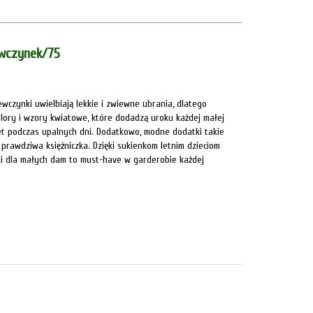
ewczynek/75
wczynki uwielbiają lekkie i zwiewne ubrania, dlatego
olory i wzory kwiatowe, które dodadzą uroku każdej małej
et podczas upalnych dni. Dodatkowo, modne dodatki takie
k prawdziwa księżniczka. Dzięki sukienkom letnim dzieciom
nki dla małych dam to must-have w garderobie każdej