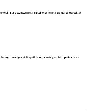
ane produkty są przeznaczone dla maluchów w różnych grupach wiekowych. W
y hot dogi z warzywami. Oczywiście bardzo ważny jest też odpowiedni sos -