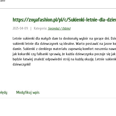
dam
https://zoyafashion.pl/pl/c/Sukienki-letnie-dla-dzi
2025-04-09
|
Kategoria:
Sprzedaż / Odzież
Letnie sukienki dla małych dam to doskonały wybór na gorące dni. Dzie
sukienki letnie dla dziewczynek są idealne. Warto postawić na jasne k
damie. Sukienki z cienkiego materiału zapewnią komfort noszenia naw
jak kokardki czy falbanki sprawią, że każda dziewczynka poczuje się ja
będzie łatwiej znaleźć odpowiedni strój na każdą okazję. Letnie sukie
dziewczynki!
błędy
Modyfikuj wpis