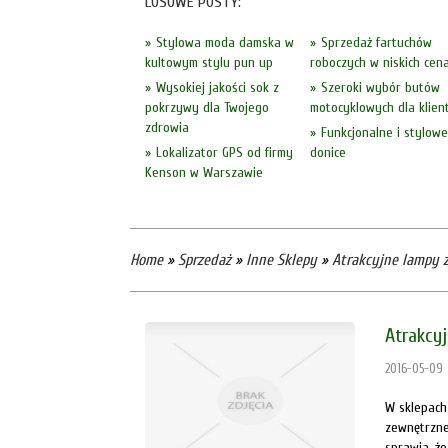
LOSOWE POSTY:
Stylowa moda damska w
Sprzedaż fartuchów
kultowym stylu pun up
roboczych w niskich cen
Wysokiej jakości sok z
Szeroki wybór butów
pokrzywy dla Twojego
motocyklowych dla klien
zdrowia
Funkcjonalne i stylowe
Lokalizator GPS od firmy
donice
Kenson w Warszawie
Home
»
Sprzedaż
»
Inne Sklepy
»
Atrakcyjne lampy 
Atrakcy
2016-05-09
W sklepach
zewnętrzne
sprawia, że