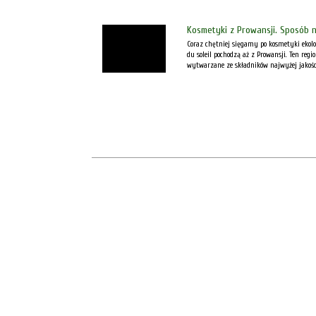
Kosmetyki z Prowansji. Sposób n
Coraz chętniej sięgamy po kosmetyki ekolo
du soleil pochodzą aż z Prowansji. Ten reg
wytwarzane ze składników najwyżej jakości