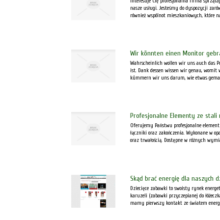
Interesuje Cię profesjonalna firma sprząt
nasze usługi. Jesteśmy do dyspozycji zaró
również wspólnot mieszkaniowych, które na 
Wir könnten einen Monitor geb
Wahrscheinlich wollen wir uns auch das Pr
ist. Dank dessen wissen wir genau, womit 
kümmern wir uns darum, wie etwas gemacht
Profesjonalne Elementy ze stali
Oferujemy Państwu profesjonalne elementy z
łączniki oraz zakończenia. Wykonane w opa
oraz trwałością. Dostępne w różnych wymia
Skąd brać energię dla naszych dz
Dziecięce zabawki to swoisty rynek energ
karuzeli (zabawki przyczepianej do łóżecz
mamy pierwszy kontakt ze światem energii