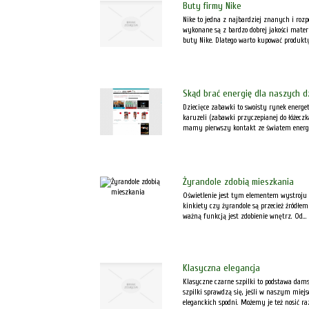
Buty firmy Nike
Nike to jedna z najbardziej znanych i roz
wykonane są z bardzo dobrej jakości mater
buty Nike. Dlatego warto kupować produkty 
Skąd brać energię dla naszych dz
Dziecięce zabawki to swoisty rynek energ
karuzeli (zabawki przyczepianej do łóżecz
mamy pierwszy kontakt ze światem energii
Żyrandole zdobią mieszkania
Oświetlenie jest tym elementem wystroju m
kinkiety czy żyrandole są przecież źródłem
ważną funkcją jest zdobienie wnętrz. Od...
Klasyczna elegancja
Klasyczne czarne szpilki to podstawa damsk
szpilki sprawdzą się, jeśli w naszym miejs
eleganckich spodni. Możemy je też nosić ra