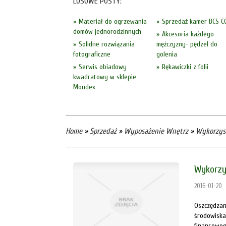
LOSOWE POSTY:
Materiał do ogrzewania
Sprzedaż kamer BCS C
domów jednorodzinnych
Akcesoria każdego
Solidne rozwiązania
mężczyzny- pędzel do
fotograficzne
golenia
Serwis obiadowy
Rękawiczki z folii
kwadratowy w sklepie
Mondex
Home
»
Sprzedaż
»
Wyposażenie Wnętrz
»
Wykorzys
Wykorzy
2016-01-20
Oszczędzan
środowiska
finansowego