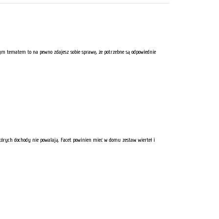
 tym tematem to na pewno zdajesz sobie sprawę, że potrzebne są odpowiednie
tórych dochody nie powalają. Facet powinien mieć w domu zestaw wierteł i