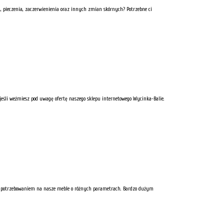
, pieczenia, zaczerwienienia oraz innych zmian skórnych? Potrzebne ci
jeśli weźmiesz pod uwagę ofertę naszego sklepu internetowego Wycinka-Balie.
ym zapotrzebowaniem na nasze meble o różnych parametrach. Bardzo dużym