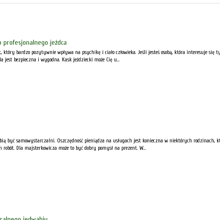
 profesjonalnego jeźdca
 który bardzo pozytywnie wpływa na psychikę i ciało człowieka. Jeśli jesteś osobą, która interesuje się
da jest bezpieczna i wygodna. Kask jeździecki może Cię u...
ubią być samowystarczalni. Oszczędność pieniądza na usługach jest konieczna w niektórych rodzinach, k
 robót. Dla majsterkowicza może to być dobry pomysł na prezent. W...
uralnego jedwabiu.