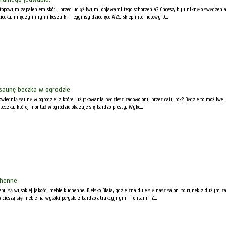
 atopowym zapaleniem skóry przed uciążliwymi objawami tego schorzenia? Chcesz, by uniknęło swędzenia
ziecka, między innymi koszulki i legginsy dziecięce AZS. Sklep internetowy D...
 saunę beczka w ogrodzie
wiednią saunę w ogrodzie, z której użytkowania będziesz zadowolony przez cały rok? Będzie to możliwe, 
czka, której montaż w ogrodzie okazuje się bardzo prosty. Wyko...
chenne
klepu są wysokiej jakości meble kuchenne. Bielsko Biała, gdzie znajduje się nasz salon, to rynek z duż
cieszą się meble na wysoki połysk, z bardzo atrakcyjnymi frontami. Z...