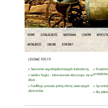
HOME
DZIAŁALNOŚĆ
NAPRAWA
LOKUM
WYKSZTA
WITALNOŚĆ
ONLINE
KONTAKT
LOSOWE POSTY:
Tworzenie wysokojakościowych kalendarzy
Urządzen
produktów
labdisc fizyka - laboratorium mieszczące się w
dłoni
Fox4Dogs posiada pełną ofertę zwierzęcych
Sprzedaż
akcesoriów
Dla plik