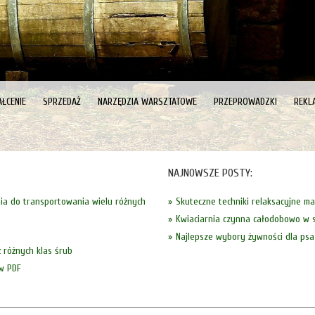
ŁCENIE
SPRZEDAŻ
NARZĘDZIA WARSZTATOWE
PRZEPROWADZKI
REKL
NAJNOWSZE POSTY:
ia do transportowania wielu różnych
Skuteczne techniki relaksacyjne m
Kwiaciarnia czynna całodobowo w s
Najlepsze wybory żywności dla psa
 różnych klas śrub
ów PDF