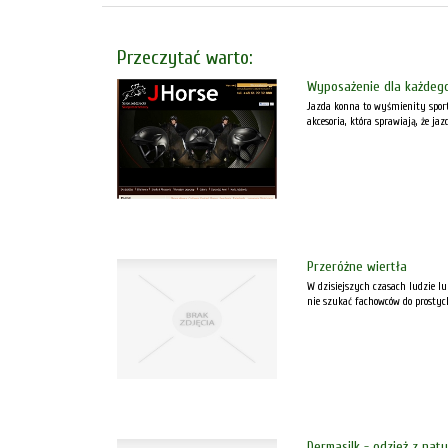
Przeczytać warto:
Wyposażenie dla każdego
Jazda konna to wyśmienity sport,
akcesoria, która sprawiają, że jaz
Przeróżne wiertła
W dzisiejszych czasach ludzie l
nie szukać fachowców do prostych
Dermasilk - odzież z nat