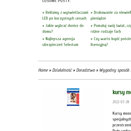
LOSOWE POSTY:
Reklamy z wyświetlaczami
Drukowanie za niewiel
LED po korzystnych cenach
pieniądze
Jakie wybrać donice do
Pomaluj swój świat, czy
domu?
różne rodzaje farb
Najlepsza agencja
Czy warto kupić poście
ubezpieczeń Selectum
licencyjną?
Home
»
Działalność
»
Doradztwo
»
Wygodny sposób n
kursy m
2022-03-28
Kursy mood
specjalnyc
przestrzeni
Duży wpływ