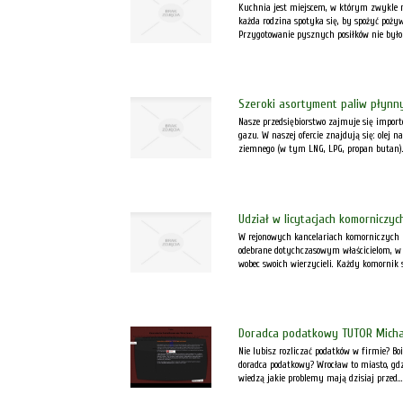
Kuchnia jest miejscem, w którym zwykle n
każda rodzina spotyka się, by spożyć pożyw
Przygotowanie pysznych posiłków nie było
Szeroki asortyment paliw płynny
Nasze przedsiębiorstwo zajmuje się import
gazu. W naszej ofercie znajdują się: olej 
ziemnego (w tym LNG, LPG, propan butan). 
Udział w licytacjach komorniczyc
W rejonowych kancelariach komorniczych re
odebrane dotychczasowym właścicielom, w
wobec swoich wierzycieli. Każdy komornik 
Doradca podatkowy TUTOR Micha
Nie lubisz rozliczać podatków w firmie? Boi
doradca podatkowy? Wrocław to miasto, gd
wiedzą jakie problemy mają dzisiaj przed...