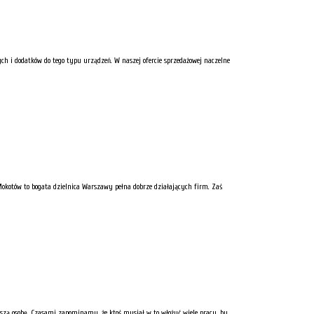
ych i dodatków do tego typu urządzeń. W naszej ofercie sprzedażowej naczelne
kotów to bogata dzielnica Warszawy pełna dobrze działających firm. Zaś
ższą osobę. Czasami zapominamy, że ktoś musiał w to włożyć wiele pracy, by