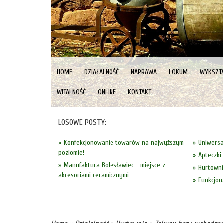
HOME
DZIAŁALNOŚĆ
NAPRAWA
LOKUM
WYKSZTA
WITALNOŚĆ
ONLINE
KONTAKT
LOSOWE POSTY:
Konfekcjonowanie towarów na najwyższym
Uniwersa
poziomie!
Apteczki
Manufaktura Bolesławiec - miejsce z
Hurtowni
akcesoriami ceramicznymi
Funkcjon