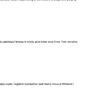
radca podatkowy? Wrocław to miasto, gdzie działa nasza firma. Tutor zatrudnia
e mogły szybko i wygodnie rozprowadzać swoje towary muszą je efektownie i