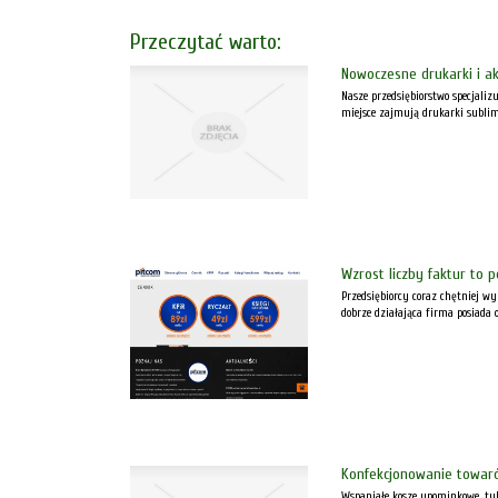
Przeczytać warto:
Nowoczesne drukarki i a
Nasze przedsiębiorstwo specjaliz
miejsce zajmują drukarki sublima
Wzrost liczby faktur to
Przedsiębiorcy coraz chętniej w
dobrze działająca firma posiada 
Konfekcjonowanie towar
Wspaniałe kosze upominkowe, tyl