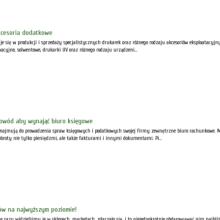
kcesoria dodatkowe
uje się w produkcji i sprzedaży specjalistycznych drukarek oraz różnego rodzaju akcesoriów eksploatacyjn
cyjne, solwentowe, drukarki UV oraz różnego rodzaju urządzeni...
 powód aby wynająć biuro księgowe
ynajmują do prowadzenia spraw księgowych i podatkowych swojej firmy zewnętrzne biuro rachunkowe. Mo
obroty nie tylko pieniędzmi, ale także fakturami i innymi dokumentami. Pi...
ów na najwyższym poziomie!
e razy widzieliśmy je w sklepach, marketach, zdarzało się, i to niejednokrotnie obdarowywać nim najbli