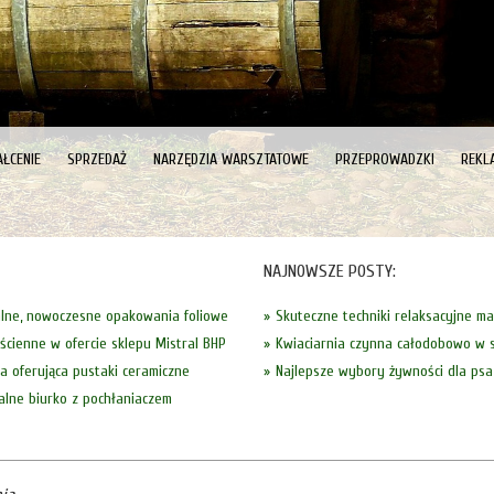
ŁCENIE
SPRZEDAŻ
NARZĘDZIA WARSZTATOWE
PRZEPROWADZKI
REKL
NAJNOWSZE POSTY:
lne, nowoczesne opakowania foliowe
Skuteczne techniki relaksacyjne m
 ścienne w ofercie sklepu Mistral BHP
Kwiaciarnia czynna całodobowo w s
a oferująca pustaki ceramiczne
Najlepsze wybory żywności dla psa
alne biurko z pochłaniaczem