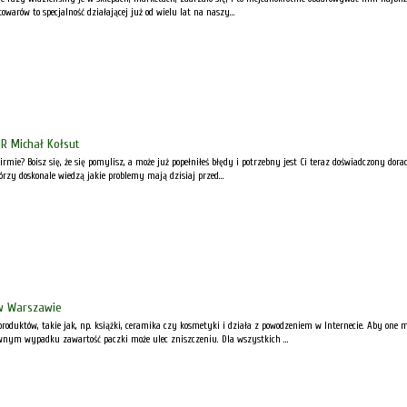
warów to specjalność działającej już od wielu lat na naszy...
R Michał Kołsut
firmie? Boisz się, że się pomylisz, a może już popełniłeś błędy i potrzebny jest Ci teraz doświadczony do
rzy doskonale wiedzą jakie problemy mają dzisiaj przed...
w Warszawie
 produktów, takie jak, np. książki, ceramika czy kosmetyki i działa z powodzeniem w Internecie. Aby on
wnym wypadku zawartość paczki może ulec zniszczeniu. Dla wszystkich ...