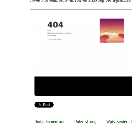
Home
»
Działalność
»
Hurtownie
»
Zakupy bez wychodzen
Dodaj Komentarz
Poleć stronę
Wpis zawiera 