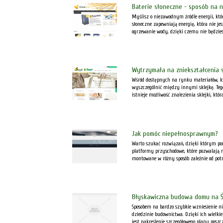
Baterie słoneczne - sposób na n
Myślisz o niezawodnym źródle energii, któ
słoneczne zapewniają energię, która nie j
ogrzewanie wody, dzięki czemu nie będzies
Wytrzymała na zniekształcenia s
Wśród dostępnych na rynku materiałów, k
wyszczególnić między innymi sklejkę. Teg
istnieje możliwość znalezienia sklejki, któr
Jak pomóc niepełnosprawnym?
Warto szukać rozwiązań, dzięki którym por
platformy przyschodowe, które pozwalają 
montowane w różny sposób zależnie od potrz
Błyskawiczna budowa domu na Ś
Sposobem na bardzo szybkie wzniesienie n
dziedzinie budownictwa. Dzięki ich wiel
jest nakreślenie szczegółowego planu poszcz