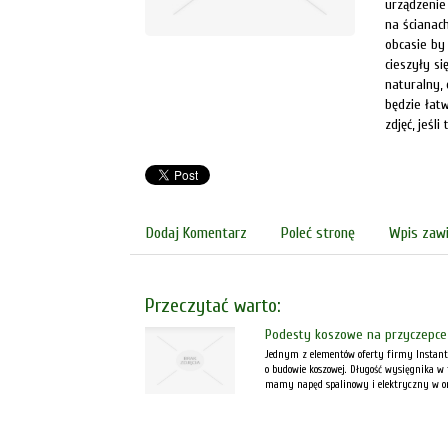
urządzenie 
na ścianac
obcasie by 
cieszyły s
naturalny,
będzie łat
zdjęć, jeśl
Dodaj Komentarz
Poleć stronę
Wpis zawi
Przeczytać warto:
Podesty koszowe na przyczepce
Jednym z elementów oferty firmy Instant c
o budowie koszowej. Długość wysięgnika w
mamy napęd spalinowy i elektryczny w o