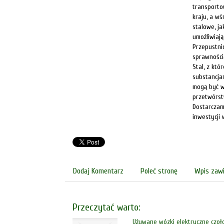
transporto
kraju, a w
stalowe, j
umożliwiaj
Przepustni
sprawności
Stal, z któ
substancja
mogą być w
przetwórst
Dostarczam
inwestycji 
Dodaj Komentarz
Poleć stronę
Wpis zawi
Przeczytać warto:
Używane wózki elektryczne czoł