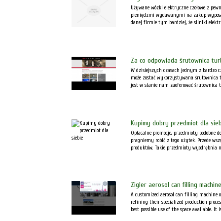
Używane wózki elektryczne czołowe z pewno
pieniędzmi wydawanymi na zakup wyposaże
danej firmie tym bardziej, że silniki elekt
Za co odpowiada śrutownica tu
W dzisiejszych czasach jednym z bardzo cz
może zostać wykorzystywana śrutownica tur
jest w stanie nam zaoferować śrutownica t
Kupimy dobry przedmiot dla sie
Opłacalne promocje, przedmioty podobne do
pragniemy robić z tego użytek. Przede w
produktów. Takie przedmioty wyodrębnia na
Zigler aerosol can filling machin
A customized aerosol can filling machine o
refining their specialized production proce
best possible use of the space available. It is