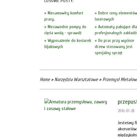
LOSOWE POSTY:
Niesamowity komfort
Dobre ceny elementó
pracy.
laserowych
Niezawodne pompy do
Automaty pakujące dla
cięcia wodą - sprawdź
profesjonalnych zakład
Wyposażenie do kosiarek
Do prac przy wycince
bijakowych
drzew stosowany jest
specjalny sprzęt
Home
»
Narzędzia Warsztatowe
»
Przemysł Metalow
przepus
2016-01-28
Jesteśmy fi
akcesoriów
międzykołn