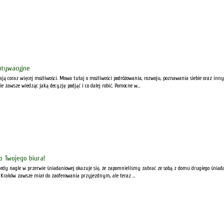
otywacyjne
ją coraz więcej możliwości. Mowa tutaj o możliwości podróżowania, rozwoju, poznawania siebie oraz innych
 zawsze wiedząc jaką decyzję podjąć i co dalej robić. Pomocne w...
o Twojego biura!
kiedy nagle w przerwie śniadaniowej okazuje się, że zapomnieliśmy zabrać ze sobą z domu drugiego śniad
. Kraków zawsze miał do zaoferowania przyjezdnym, ale teraz ...