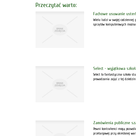
Przeczytać warto:
Fachowe usuwanie uster
Wielu ludzi w swojej codziennej
sprzętów komputerowych można ws
Select - wyjątkowa szkoła
Select to fantastyczna szkoła st
prowadzania zajęć z tej dziedzi
Zamówienia publiczne sz
Pewni kontrahenci mogą pozwoli
przetargowej przy określonej wart