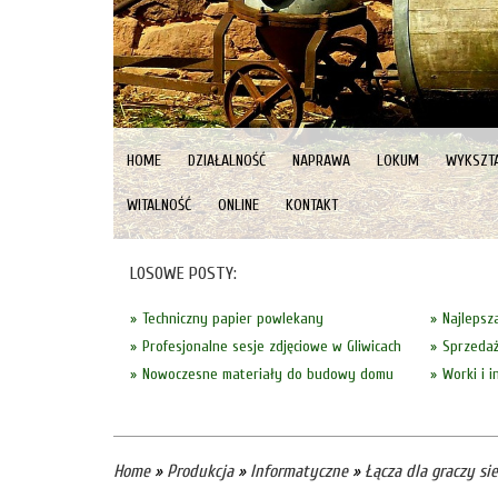
HOME
DZIAŁALNOŚĆ
NAPRAWA
LOKUM
WYKSZTA
WITALNOŚĆ
ONLINE
KONTAKT
LOSOWE POSTY:
Techniczny papier powlekany
Najlepsz
Profesjonalne sesje zdjęciowe w Gliwicach
Sprzedaż
Nowoczesne materiały do budowy domu
Worki i 
Home
»
Produkcja
»
Informatyczne
»
Łącza dla graczy si