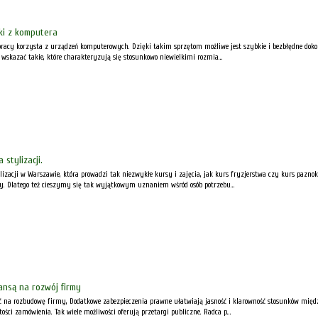
ki z komputera
 pracy korzysta z urządzeń komputerowych. Dzięki takim sprzętom możliwe jest szybkie i bezbłędne do
kazać takie, które charakteryzują się stosunkowo niewielkimi rozmia...
 stylizacji.
ulizacji w Warszawie, która prowadzi tak niezwykłe kursy i zajęcia, jak kurs fryzjerstwa czy kurs pazn
ny. Dlatego też cieszymy się tak wyjątkowym uznaniem wśród osób potrzebu...
ansą na rozwój firmy
ć na rozbudowę firmy, Dodatkowe zabezpieczenia prawne ułatwiają jasność i klarowność stosunków mię
ości zamówienia. Tak wiele możliwości oferują przetargi publiczne. Radca p...