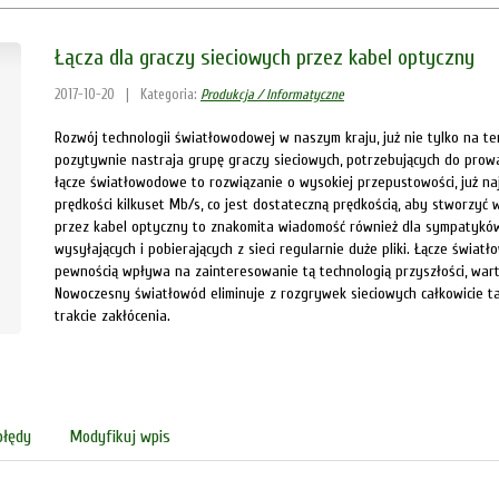
Łącza dla graczy sieciowych przez kabel optyczny
2017-10-20
|
Kategoria:
Produkcja / Informatyczne
Rozwój technologii światłowodowej w naszym kraju, już nie tylko na te
pozytywnie nastraja grupę graczy sieciowych, potrzebujących do pro
łącze światłowodowe to rozwiązanie o wysokiej przepustowości, już n
prędkości kilkuset Mb/s, co jest dostateczną prędkością, aby stworzy
przez kabel optyczny to znakomita wiadomość również dla sympatyków 
wysyłających i pobierających z sieci regularnie duże pliki. Łącze świa
pewnością wpływa na zainteresowanie tą technologią przyszłości, warto
Nowoczesny światłowód eliminuje z rozgrywek sieciowych całkowicie tak 
trakcie zakłócenia.
błędy
Modyfikuj wpis