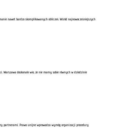
konanie nawet bardzo skomplikowanych obliczeń. Wśród najnowocześniejszych
okci. Warszawa doskonale wie, że nie mamy sobie równych w dziedzinie
dzy partnerami. Prawo unijne wprowadza wymóg organizacji procedury