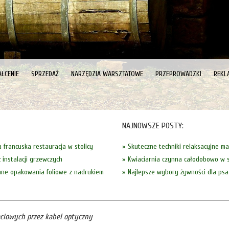
ŁCENIE
SPRZEDAŻ
NARZĘDZIA WARSZTATOWE
PRZEPROWADZKI
REKL
NAJNOWSZE POSTY:
a francuska restauracja w stolicy
Skuteczne techniki relaksacyjne m
 instalacji grzewczych
Kwiaciarnia czynna całodobowo w s
inne opakowania foliowe z nadrukiem
Najlepsze wybory żywności dla psa
eciowych przez kabel optyczny