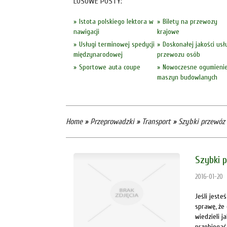
LOSOWE POSTY:
Istota polskiego lektora w
Bilety na przewozy
nawigacji
krajowe
Usługi terminowej spedycji
Doskonałej jakości usł
międzynarodowej
przewozu osób
Sportowe auta coupe
Nowoczesne ogumieni
maszyn budowlanych
Home
»
Przeprowadzki
»
Transport
»
Szybki przewóz 
Szybki p
2016-01-20
Jeśli jest
sprawę, że 
wiedzieli j
przebiegać