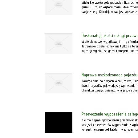
Wielu kierowców podczas swoich licznych 
gumy. Tutaj do wyboru mamy dwa rozwiąza
swoje zalety. Koło dojazdowe jest węższe, z
Doskonałej jakości usługi przew
W ofercie naszej wyjątkowej firmy oferuj
Tatrzańska działa jednak nie tylko na tere
zajmujemy się usługami transportu na ter
Naprawa uszkodzonego pojazd
Każdego dnia na drogach w całym kraju d
dwóch pojazdów pojawiają się wgniecenia na
charakter zagięć uniemożliwia jazdę autem
Przewożenie wyposażenia całeg
Nie ma najmniejszego sensu przeprowadzk
wszystkich elementów wyposażenia z wyko
korzystniejszym pod każdym względem są 