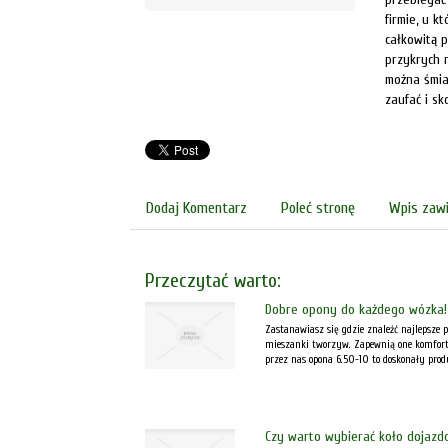
firmie, u k
całkowitą 
przykrych 
można śmia
zaufać i sk
Dodaj Komentarz
Poleć stronę
Wpis zawi
Przeczytać warto:
Dobre opony do każdego wózka!
Zastanawiasz się gdzie znaleźć najlepsze 
mieszanki tworzyw. Zapewnią one komfort 
przez nas opona 6.50-10 to doskonały produ
Czy warto wybierać koło dojaz