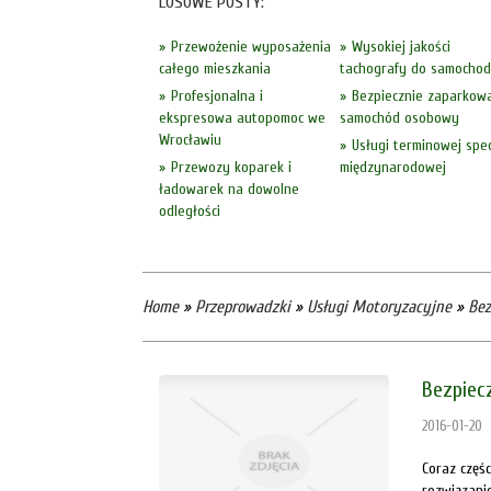
LOSOWE POSTY:
Przewożenie wyposażenia
Wysokiej jakości
całego mieszkania
tachografy do samocho
Profesjonalna i
Bezpiecznie zaparkow
ekspresowa autopomoc we
samochód osobowy
Wrocławiu
Usługi terminowej sped
Przewozy koparek i
międzynarodowej
ładowarek na dowolne
odległości
Home
»
Przeprowadzki
»
Usługi Motoryzacyjne
»
Bez
Bezpiec
2016-01-20
Coraz częśc
rozwiązani