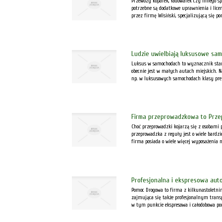
Przewozy koparek, ładowarek czy innego sp
potrzebne są dodatkowe uprawnienia i lice
przez firmę Wisiński, specjalizującą się pon
Ludzie uwielbiają luksusowe sa
Luksus w samochodach to wyznacznik stand
obecnie jest w małych autach miejskich. 
np. w luksusowych samochodach klasy pr
Firma przeprowadzkowa to Prze
Choć przeprowadzki kojarzą się z osobami
przeprowadzka z reguły jest o wiele bardz
firma posiada o wiele więcej wyposażenia ni
Profesjonalna i ekspresowa au
Pomoc Drogowa to firma z kilkunastoletni
zajmująca się także profesjonalnym tra
w tym punkcie ekspresowa i całodobowa pom