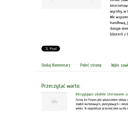
internetowy
wyroby, w 
We wspomni
handlową, j
danym mome
biżuterii z
Dodaj Komentarz
Poleć stronę
Wpis zawi
Przeczytać warto:
Intrygujące zdalnie sterowane 
Firma An Finans jest właścicielem sklepu 
modeli kartonowych, plastykowych i reduk
wieku. Te najprostsze przeznaczone są dla dz