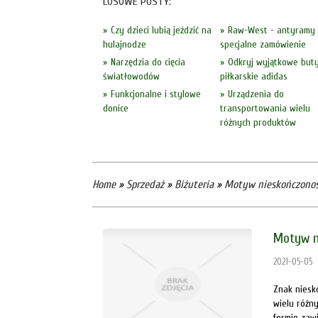
LOSOWE POSTY:
Czy dzieci lubią jeździć na
Raw-West - antyramy
hulajnodze
specjalne zamówienie
Narzędzia do cięcia
Odkryj wyjątkowe but
światłowodów
piłkarskie adidas
Funkcjonalne i stylowe
Urządzenia do
donice
transportowania wielu
różnych produktów
Home
»
Sprzedaż
»
Biżuteria
»
Motyw nieskończonoś
Motyw n
2021-05-05
Znak niesk
wielu różn
formie zaw