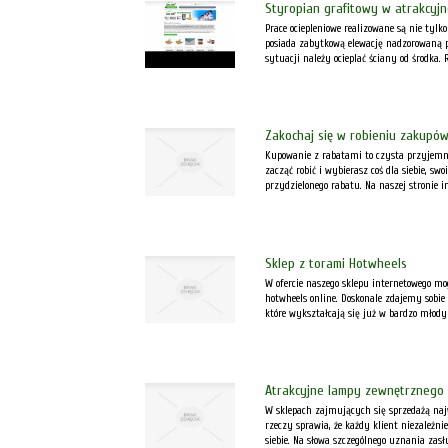
Styropian grafitowy w atrakcyjn
Prace ociepleniowe realizowane są nie tyl
posiada zabytkową elewację nadzorowaną p
sytuacji należy ocieplać ściany od środka. R
Zakochaj się w robieniu zakupów
Kupowanie z rabatami to czysta przyjemno
zacząć robić i wybierasz coś dla siebie, sw
przydzielonego rabatu. Na naszej stronie int
Sklep z torami Hotwheels
W ofercie naszego sklepu internetowego mo
hotwheels online. Doskonale zdajemy sobie
które wykształcają się już w bardzo młody 
Atrakcyjne lampy zewnętrznego 
W sklepach zajmujących się sprzedażą najw
rzeczy sprawia, że każdy klient niezależni
siebie. Na słowa szczególnego uznania zasłu