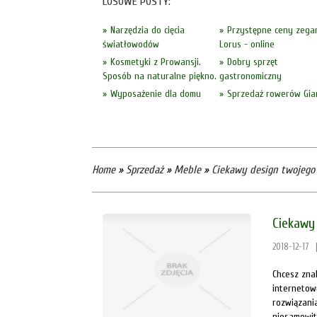
LOSOWE POSTY:
Narzędzia do cięcia
Przystępne ceny zega
światłowodów
Lorus - online
Kosmetyki z Prowansji.
Dobry sprzęt
Sposób na naturalne piękno.
gastronomiczny
Wyposażenie dla domu
Sprzedaż rowerów Gia
Home
»
Sprzedaż
»
Meble
»
Ciekawy design twojeg
Ciekawy
2018-12-17
Chcesz zna
internetowy
rozwiązani
niesamowit