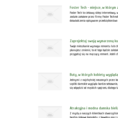
Foster Tech - miejsce, w którym
Foster Tech to ciekawy sklep internetowy,
zostało założone przez firmę Foster Techno
doświadczenia opisywane przedsiębiorstwo 
Zaprojektuj swoją wymarzoną ku
Twoje mieszkanie wymaga remontu lub chces
planujesz zmienić, to ot tego będzie zależ
przygotuj się na męczący remont. Jeżeli ch
Buty, w których kobiety wygląd
Jednymi z najchętniej noszonych przez ko
szpilki damskie wygląda bardzo seksownie, 
się odpędzić od męskich spojrzeń, dlatego ta
Atrakcyjna i modna damska biel
Z myślą o naszych klientkach stworzyliśmy
bardzo ciekawe komplety z bawełny oraz sz