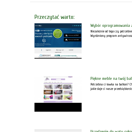
Przeczytać warto:
Wybór oprogramowania 
Niezależnie od tego czy potrzeb
Wyróżniony program antywirusowy
Piękne meble na twój ba
Potrzebna ci ławka na balkon? Ch
jakie daje ci nasze przedsiębiorst
Urządzenie do waty cukr