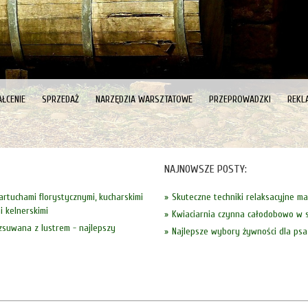
ŁCENIE
SPRZEDAŻ
NARZĘDZIA WARSZTATOWE
PRZEPROWADZKI
REKL
NAJNOWSZE POSTY:
fartuchami florystycznymi, kucharskimi
Skuteczne techniki relaksacyjne m
i kelnerskimi
Kwiaciarnia czynna całodobowo w s
zsuwana z lustrem - najlepszy
Najlepsze wybory żywności dla psa