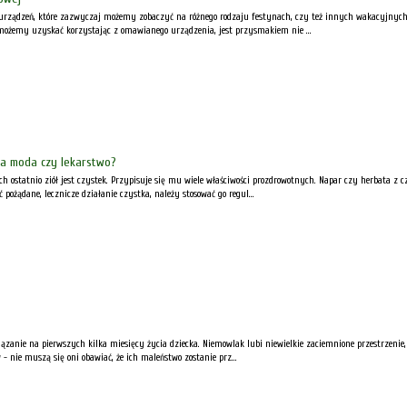
urządzeń, które zazwyczaj możemy zobaczyć na różnego rodzaju festynach, czy też innych wakacyjnyc
możemy uzyskać korzystając z omawianego urządzenia, jest przysmakiem nie ...
wa moda czy lekarstwo?
h ostatnio ziół jest czystek. Przypisuje się mu wiele właściwości prozdrowotnych. Napar czy herbata z 
pożądane, lecznicze działanie czystka, należy stosować go regul...
ązanie na pierwszych kilka miesięcy życia dziecka. Niemowlak lubi niewielkie zaciemnione przestrzenie,
 - nie muszą się oni obawiać, że ich maleństwo zostanie prz...