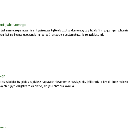
antywirusowego
ne jest nam oprogramowanie antywirusowe tylko do użytku domowego, czy też do firmy, godnym polecenia
 jest na bieżąco udoskonalany, by być na czasie z systematycznie pojawiającymi...
lkon
cesz wiedzieć to, gdzie znajdziesz naprawdę niesamowite rozwiązania, jeśli chodzi o ławki i inne meble
wo, oferujące wszystko to, co niezwykłe, jeśli chodzi o ławki w...
owej