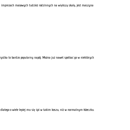
h imprezach masowych tudzież rodzinnych na większą skalę, jest maszyna
czystka to bardzo popularny napój. Można już nawet spotkać go w niektórych
 dlatego o wiele lepiej mu się śpi w takim koszu, niż w normalnym łóżeczku.