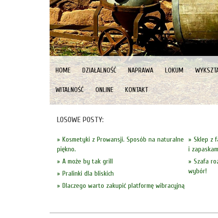
HOME
DZIAŁALNOŚĆ
NAPRAWA
LOKUM
WYKSZTA
WITALNOŚĆ
ONLINE
KONTAKT
LOSOWE POSTY:
Kosmetyki z Prowansji. Sposób na naturalne
Sklep z 
piękno.
i zapaskam
A może by tak grill
Szafa ro
wybór!
Pralinki dla bliskich
Dlaczego warto zakupić platformę wibracyjną