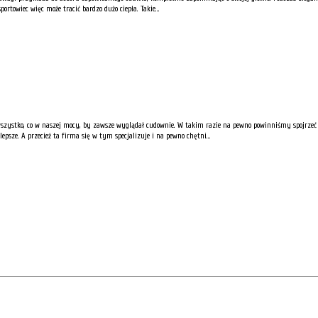
portowiec więc może tracić bardzo dużo ciepła. Takie...
ć wszystko, co w naszej mocy, by zawsze wyglądał cudownie. W takim razie na pewno powinniśmy spojrzeć 
epsze. A przecież ta firma się w tym specjalizuje i na pewno chętni...