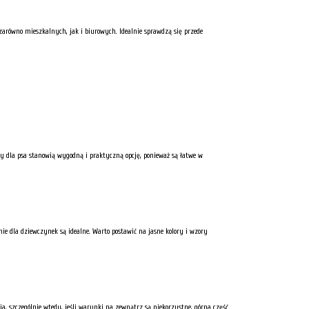
zarówno mieszkalnych, jak i biurowych. Idealnie sprawdzą się przede
my dla psa stanowią wygodną i praktyczną opcję, ponieważ są łatwe w
ie dla dziewczynek są idealne. Warto postawić na jasne kolory i wzory
a, szczególnie wtedy, jeśli warunki na zewnątrz są niekorzystne, górna część