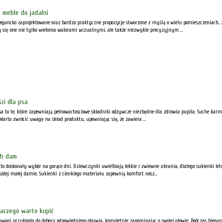
 meble do jadalni
legancko zaprojektowane oraz bardzo praktyczne propozycje stworzone z myślą o wielu pomieszczeniach, 
 się one nie tylko wieloma walorami wizualnymi, ale także niezwykle precyzyjnym ...
ci dla psa
sa to te, które zapewniają pełnowartościowe składniki odżywcze niezbędne dla zdrowia pupila. Suche kar
rto zwrócić uwagę na skład produktu, upewniając się, że zawiera ...
ch dam
o doskonały wybór na gorące dni. Dziewczynki uwielbiają lekkie i zwiewne ubrania, dlatego sukienki letn
żdej małej damie. Sukienki z cienkiego materiału zapewnią komfort nosz...
aczego warto kupić
wagi przykłada do doboru odpowiedniego obuwia, kompletnie zapominając o swojej głowie. Podczas biegani