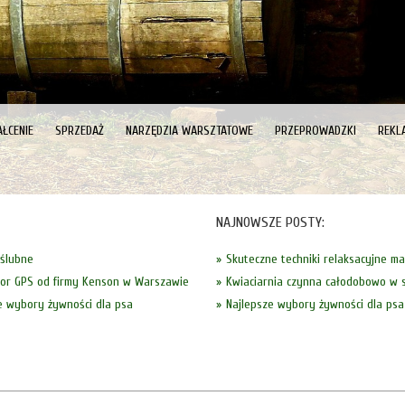
ŁCENIE
SPRZEDAŻ
NARZĘDZIA WARSZTATOWE
PRZEPROWADZKI
REKL
NAJNOWSZE POSTY:
 ślubne
Skuteczne techniki relaksacyjne m
tor GPS od firmy Kenson w Warszawie
Kwiaciarnia czynna całodobowo w s
e wybory żywności dla psa
Najlepsze wybory żywności dla psa