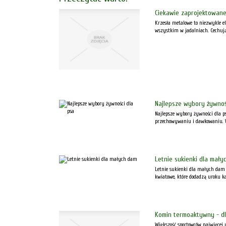
Ciekawie zaprojektowane
Krzesła metalowe to niezwykle e
wszystkim w jadalniach. Cechują
Najlepsze wybory żywnoś
Najlepsze wybory żywności dla p
przechowywaniu i dawkowaniu. Wa
Letnie sukienki dla mały
Letnie sukienki dla małych dam t
kwiatowe, które dodadzą uroku ka
Komin termoaktywny - dl
Większość sportowców najwięcej u