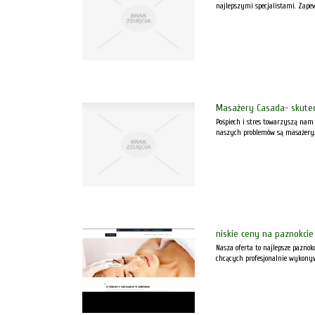
najlepszymi specjalistami. Zape
Masażery Casada- skutecz
Pośpiech i stres towarzyszą nam
naszych problemów są masażery. 
niskie ceny na paznokcie
Nasza oferta to najlepsze pazno
chcących profesjonalnie wykonyw