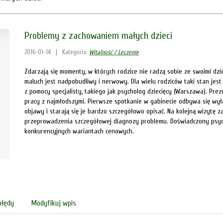
Problemy z zachowaniem małych dzieci
2016-01-14
|
Kategoria:
Witalność / Leczenie
Zdarzają się momenty, w których rodzice nie radzą sobie ze swoimi dzi
maluch jest nadpobudliwy i nerwowy. Dla wielu rodziców taki stan jest
z pomocy specjalisty, takiego jak psycholog dziecięcy (Warszawa). P
pracy z najmłodszymi. Pierwsze spotkanie w gabinecie odbywa się wyłąc
objawy i starają się je bardzo szczegółowo opisać. Na kolejną wizytę z
przeprowadzenia szczegółowej diagnozy problemu. Doświadczony psych
konkurencyjnych wariantach cenowych.
błędy
Modyfikuj wpis