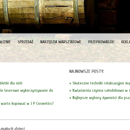
ŁCENIE
SPRZEDAŻ
NARZĘDZIA WARSZTATOWE
PRZEPROWADZKI
REKL
NAJNOWSZE POSTY:
letki dla nich
Skuteczne techniki relaksacyjne m
nie laserowe wykorzystywane do
Kwiaciarnia czynna całodobowo w s
Najlepsze wybory żywności dla psa
 warto kupować w J P Cosmetics?
małych dzieci