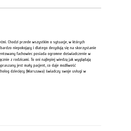
ećmi. Chodzi przede wszystkim o sytuacje, w których
 bardzo niepokojący i dlatego decydują się na skorzystanie
rezentowany fachowiec posiada ogromne doświadczenie w
znie z rodzicami. To oni najlepiej wiedzą jak wyglądają
apraszany jest mały pacjent, co daje możliwość
olog dziecięcy (Warszawa) świadczy swoje usługi w