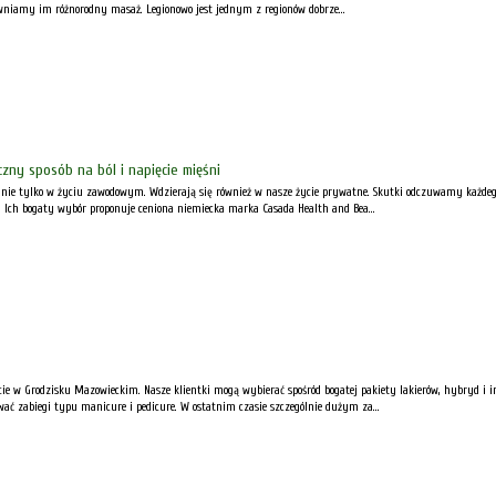
wniamy im różnorodny masaż. Legionowo jest jednym z regionów dobrze...
ny sposób na ból i napięcie mięśni
 nie tylko w życiu zawodowym. Wdzierają się również w nasze życie prywatne. Skutki odczuwamy każdego 
Ich bogaty wybór proponuje ceniona niemiecka marka Casada Health and Bea...
kcie w Grodzisku Mazowieckim. Nasze klientki mogą wybierać spośród bogatej pakiety lakierów, hybryd i
ać zabiegi typu manicure i pedicure. W ostatnim czasie szczególnie dużym za...