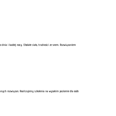
dnia i każdej nocy. Obolałe ciało, trudności ze snem. Rozwiązaniem
 innych rozwiązań. Realizujemy szkolenia na wysokim poziomie dla osób