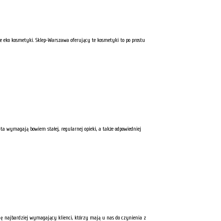
e eko kosmetyki. Sklep-Warszawa oferujący te kosmetyki to po prostu
a wymagają bowiem stałej, regularnej opieki, a także odpowiedniej
 się najbardziej wymagający klienci, którzy mają u nas do czynienia z