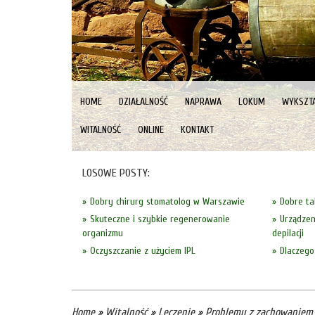
HOME
DZIAŁALNOŚĆ
NAPRAWA
LOKUM
WYKSZTA
WITALNOŚĆ
ONLINE
KONTAKT
LOSOWE POSTY:
Dobry chirurg stomatolog w Warszawie
Dobre tab
Skuteczne i szybkie regenerowanie
Urządze
organizmu
depilacji
Oczyszczanie z użyciem IPL
Dlaczego
Home
»
Witalność
»
Leczenie
»
Problemy z zachowaniem 