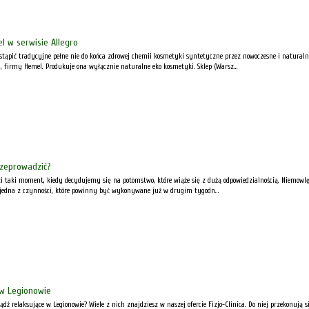
l w serwisie Allegro
astąpić tradycyjne pełne nie do końca zdrowej chemii kosmetyki syntetyczne przez nowoczesne i naturaln
, firmy Hemel. Produkuje ona wyłącznie naturalne eko kosmetyki. Sklep (Warsz...
rzeprowadzić?
i taki moment, kiedy decydujemy się na potomstwo, które wiąże się z dużą odpowiedzialnością. Niemowlęt
 jedna z czynności, które powinny być wykonywane już w drugim tygodn...
 w Legionowie
bądź relaksujące w Legionowie? Wiele z nich znajdziesz w naszej ofercie Fizjo-Clinica. Do niej przekonują