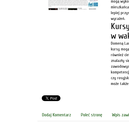
mogą wykor
mieszkańca
lepiej prz
wyrażeń.
Kursy
w wa
Domeną Lan
kursy mogą
również ci
znalazły s
zawodowych
kompetencj
czy rosyjsk
może także
Dodaj Komentarz
Poleć stronę
Wpis zawi