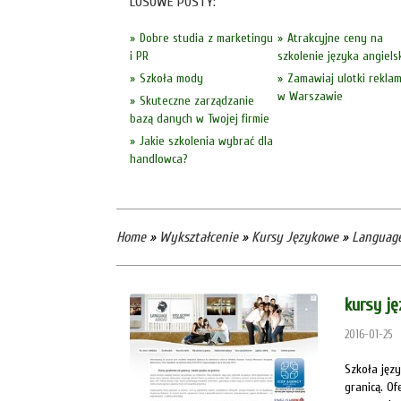
LOSOWE POSTY:
Dobre studia z marketingu
Atrakcyjne ceny na
i PR
szkolenie języka angiels
Szkoła mody
Zamawiaj ulotki rekla
w Warszawie
Skuteczne zarządzanie
bazą danych w Twojej firmie
Jakie szkolenia wybrać dla
handlowca?
Home
»
Wykształcenie
»
Kursy Językowe
»
Language
kursy j
2016-01-25
Szkoła jęz
granicą. O