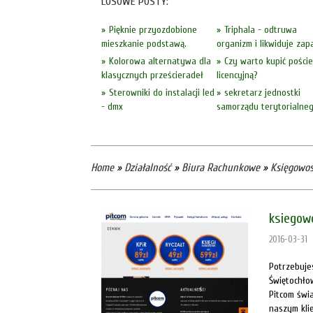
LOSOWE POSTY:
Pięknie przyozdobione
Triphala - odtruwa
mieszkanie podstawą.
organizm i likwiduje zapa
Kolorowa alternatywa dla
Czy warto kupić poście
klasycznych prześcieradeł
licencyjną?
Sterowniki do instalacji led
sekretarz jednostki
- dmx
samorządu terytorialne
Home
»
Działalność
»
Biura Rachunkowe
»
Księgowość
ksiegow
2016-03-31
Potrzebuje
Świętochłow
Pitcom świ
naszym kli