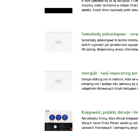
A nam spodobało się to, by korzystać z cze
musimy zrobić normalnie w sklepie. Przecie
powodu. Dzięki temu naprawdę wiele zaosz
Samochody poleasingowe - serw
Samochody poleasingowe to bardzo interesu
takich czynności jak sprzedaż oraz wynaj
VB Leasing. Wspomniany serwis internetow
energia0 - twój nowoczesny por
Energia elektryczna to medium, które we 
energetyczne i każdego roku podnoszą jej c
udogodnień oferowanych dzięki dostępowi do
Księgowość, podatki, dotacje i in
Potrzebujesz firmy, która oferuje ksiegowos
których nasza firma Pitcom świadczy usł
sprawach finansowych i pomagamy pozyska