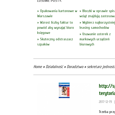
LOSOWE POSTY:
Opakowania kartonowe w
Bloczki w oprawie spir
Warszawie
wciąż znajdują zastosow
Wzrost liczby faktur to
Wybierz najkorzystnie
powód aby wynająć biuro
leasing samochodów
księgowe
Usuwanie usterek z
Skuteczny odstraszacz
markowych urządzeń
szpaków
biurowych
Home
»
Działalność
»
Doradztwo
»
sekretarz jednost
http://
terytor
2017-12-19
Trzeba prz