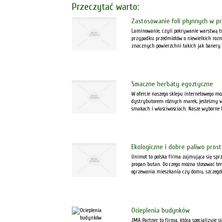
Przeczytać warto:
Zastosowanie foli płynnych w p
Laminowanie, czyli pokrywanie warstwą t
przypadku przedmiotów o niewielkich rozm
znacznych powierzchni takich jak banery r
Smaczne herbaty egoztyczne
W ofercie naszego sklepu internetowego mo
dystrybutorem różnych marek, jesteśmy w 
smakach i właściwościach. Nasze wyborne he
Ekologiczne i dobre paliwo pros
Unimot to polska firma zajmująca się spr
propan butan. Do czego można stosować te
ogrzewania mieszkania czy domu, szczególn
Ocieplenia budynków
JMA Partner to firma, która specjalizuje