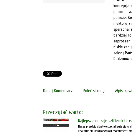
koncepcja 
pomoc, ora
pomoże. Kon
niektóre z
spersonali
bardziej ro
zaproszenia
niskie ceny
zależy Pań
Reklamowa
Dodaj Komentarz
Poleć stronę
Wpis zawi
Przeczytać warto:
Najlepsze rodzaje szlifierek i fr
Nasze przedsiębiorstwo specjalizuje się w 
znajduje się bardzo szeroki asortyment pr