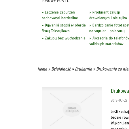
LOSOWE POSTY:
Leczenie zaburzeń
Producent żaluzji
osobowości borderline
drewnianych i nie tylko
Dywaniki stopki w ofercie
Bardzo tanie fototape
firmy Tekstyliowo
na wymiar - polecamy
Zakupy bez wychodzenia
Akcesoria do telefonó
solidnych materiałów
Home
»
Działalność
»
Drukarnie
»
Drukowanie za nie
Drukowan
2019-03-22
Jeśli szuk
będzie rów
Wykonujemy
oraz wiele