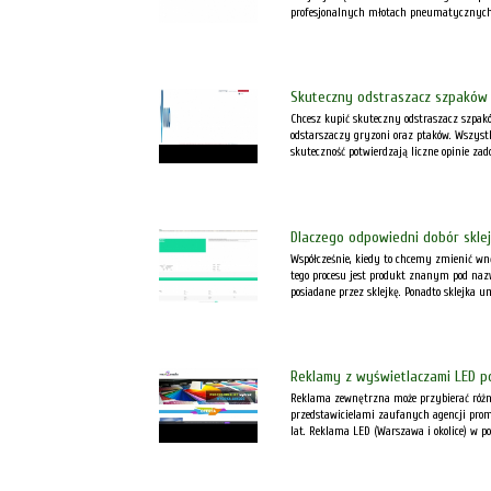
profesjonalnych młotach pneumatycznych. 
Skuteczny odstraszacz szpaków
Chcesz kupić skuteczny odstraszacz szpak
odstarszaczy gryzoni oraz ptaków. Wszyst
skuteczność potwierdzają liczne opinie zado
Dlaczego odpowiedni dobór sklejk
Współcześnie, kiedy to chcemy zmienić wn
tego procesu jest produkt znanym pod nazwą
posiadane przez sklejkę. Ponadto sklejka um
Reklamy z wyświetlaczami LED p
Reklama zewnętrzna może przybierać różne
przedstawicielami zaufanych agencji prom
lat. Reklama LED (Warszawa i okolice) w po