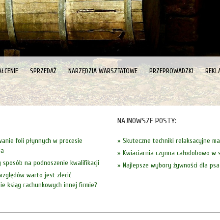
ŁCENIE
SPRZEDAŻ
NARZĘDZIA WARSZTATOWE
PRZEPROWADZKI
REKL
NAJNOWSZE POSTY:
anie foli płynnych w procesie
Skuteczne techniki relaksacyjne m
ia
Kwiaciarnia czynna całodobowo w s
sposób na podnoszenie kwalifikacji
Najlepsze wybory żywności dla psa
 względów warto jest zlecić
e ksiąg rachunkowych innej firmie?