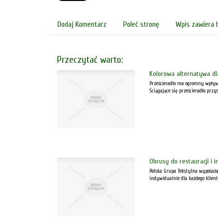
Dodaj Komentarz
Poleć stronę
Wpis zawiera 
Przeczytać warto:
Kolorowa alternatywa dl
Prześcieradło ma ogromny wpływ 
Ściągające się prześcieradło prz
Obrusy do restauracji i i
Polska Grupa Tekstylna wyposaża 
indywidualnie dla każdego klient