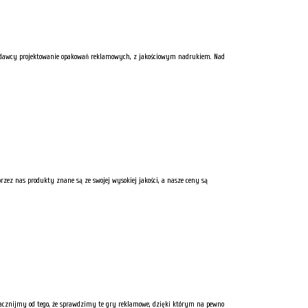
eniodawcy projektowanie opakowań reklamowych, z jakościowym nadrukiem. Nad
rzez nas produkty znane są ze swojej wysokiej jakości, a nasze ceny są
 Zacznijmy od tego, że sprawdzimy te gry reklamowe, dzięki którym na pewno