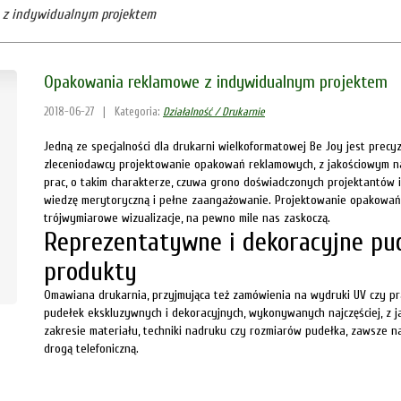
 z indywidualnym projektem
Opakowania reklamowe z indywidualnym projektem
2018-06-27
|
Kategoria:
Działalność / Drukarnie
Jedną ze specjalności dla drukarni wielkoformatowej Be Joy jest prec
zleceniodawcy projektowanie opakowań reklamowych, z jakościowym na
prac, o takim charakterze, czuwa grono doświadczonych projektantów i
wiedzę merytoryczną i pełne zaangażowanie. Projektowanie opakowań 
trójwymiarowe wizualizacje, na pewno mile nas zaskoczą.
Reprezentatywne i dekoracyjne pu
produkty
Omawiana drukarnia, przyjmująca też zamówienia na wydruki UV czy p
pudełek ekskluzywnych i dekoracyjnych, wykonywanych najczęściej, z j
zakresie materiału, techniki nadruku czy rozmiarów pudełka, zawsze n
drogą telefoniczną.