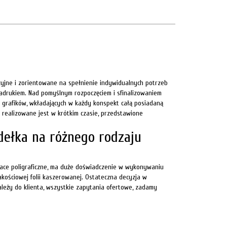
yzyjne i zorientowane na spełnienie indywidualnych potrzeb
drukiem. Nad pomyślnym rozpoczęciem i sfinalizowaniem
 grafików, wkładających w każdy konspekt całą posiadaną
realizowane jest w krótkim czasie, przedstawione
dełka na różnego rodzaju
race poligraficzne, ma duże doświadczenie w wykonywaniu
akościowej folii kaszerowanej. Ostateczna decyzja w
ależy do klienta, wszystkie zapytania ofertowe, zadamy