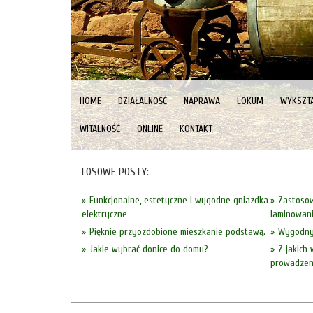
HOME
DZIAŁALNOŚĆ
NAPRAWA
LOKUM
WYKSZTA
WITALNOŚĆ
ONLINE
KONTAKT
LOSOWE POSTY:
Funkcjonalne, estetyczne i wygodne gniazdka
Zastosow
elektryczne
laminowan
Pięknie przyozdobione mieszkanie podstawą.
Wygodny 
Jakie wybrać donice do domu?
Z jakich
prowadzeni