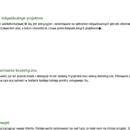
 indywidualnym projektem
rni wielkoformatowej Be Joy jest precyzyjne i zorientowane na spełnienie indywidualnych potrzeb zlec
lizowaniem prac, o takim charakterze, czuwa grono doświadczonych projektant�...
hurtownia kosmetyczna
elu już lat prężnie działa i obsługuje liczne zakłady fryzjerskie oraz salony kosmetyczne. Oferowane p
aczące oszczędności w budżecie każdego takiego punktu usługowego. Hu...
mowymi
 by przyciągnąć uwagę klienta. Dlatego warto zastanawiać się nad tym, co może nam się dzisiaj przydać.