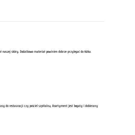
naszej skóry. Dodatkowo materiał powinien dobrze przylegać do łóżka.
usy do restauracji czy pościel szpitalną. Asortyment jest bogaty i dobierany