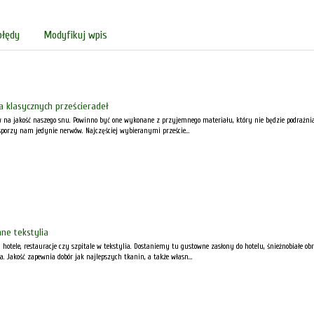
błędy
Modyfikuj wpis
a klasycznych prześcieradeł
na jakość naszego snu. Powinno być one wykonane z przyjemnego materiału, który nie będzie podrażniał 
ysporzy nam jedynie nerwów. Najczęściej wybieranymi przeście...
nne tekstylia
hotele, restauracje czy szpitale w tekstylia. Dostaniemy tu gustowne zasłony do hotelu, śnieżnobiałe obr
a. Jakość zapewnia dobór jak najlepszych tkanin, a także własn...