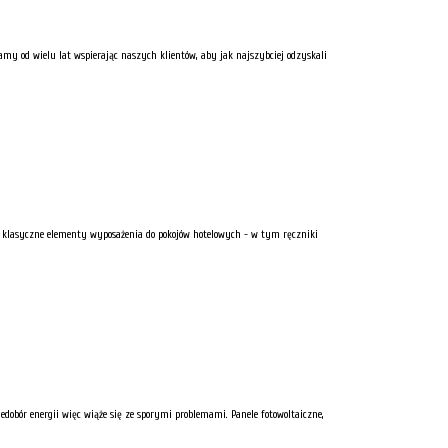
amy od wielu lat wspierając naszych klientów, aby jak najszybciej odzyskali
kim klasyczne elementy wyposażenia do pokojów hotelowych - w tym ręczniki
dobór energii więc wiąże się ze sporymi problemami. Panele fotowoltaiczne,