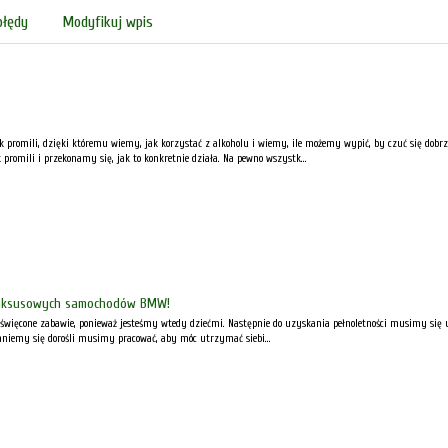
błędy
Modyfikuj wpis
ik promili, dzięki któremu wiemy, jak korzystać z alkoholu i wiemy, ile możemy wypić, by czuć się dob
k promili i przekonamy się, jak to konkretnie działa. Na pewno wszystk...
luksusowych samochodów BMW!
oświęcone zabawie, ponieważ jesteśmy wtedy dziećmi. Następnie do uzyskania pełnoletności musimy się ucz
taniemy się dorośli musimy pracować, aby móc utrzymać siebi...