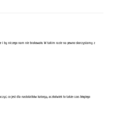
rze i by niczego nam nie brakowało. W takim razie na pewno skorzystamy z
yć, co jest dla nastolatków katorgą, aczkolwiek to także czas błogiego