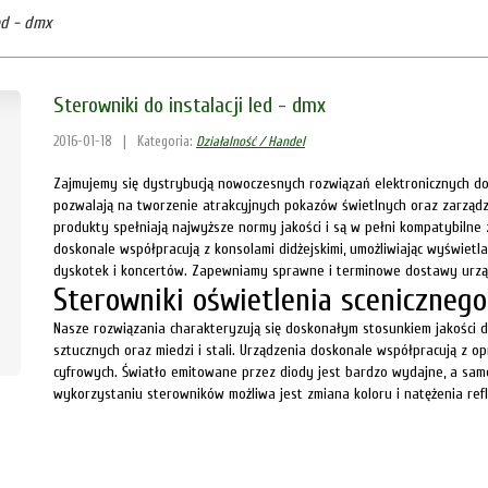
ed - dmx
Sterowniki do instalacji led - dmx
2016-01-18
|
Kategoria:
Działalność / Handel
Zajmujemy się dystrybucją nowoczesnych rozwiązań elektronicznych do
pozwalają na tworzenie atrakcyjnych pokazów świetlnych oraz zarząd
produkty spełniają najwyższe normy jakości i są w pełni kompatybil
doskonale współpracują z konsolami didżejskimi, umożliwiając wyświet
dyskotek i koncertów. Zapewniamy sprawne i terminowe dostawy urządz
Sterowniki oświetlenia scenicznego
Nasze rozwiązania charakteryzują się doskonałym stosunkiem jakości 
sztucznych oraz miedzi i stali. Urządzenia doskonale współpracują 
cyfrowych. Światło emitowane przez diody jest bardzo wydajne, a same
wykorzystaniu sterowników możliwa jest zmiana koloru i natężenia refl