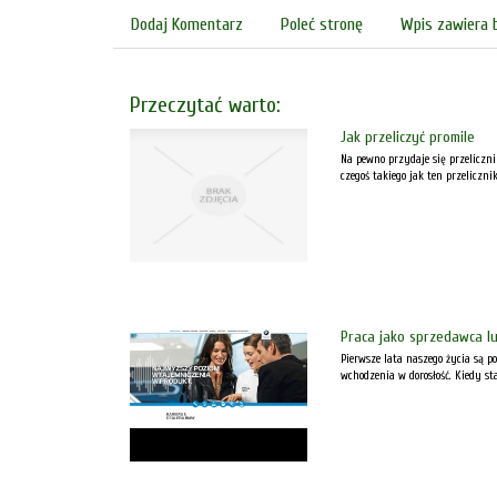
Dodaj Komentarz
Poleć stronę
Wpis zawiera 
Przeczytać warto:
Jak przeliczyć promile
Na pewno przydaje się przeliczn
czegoś takiego jak ten przeliczni
Praca jako sprzedawca 
Pierwsze lata naszego życia są p
wchodzenia w dorosłość. Kiedy s