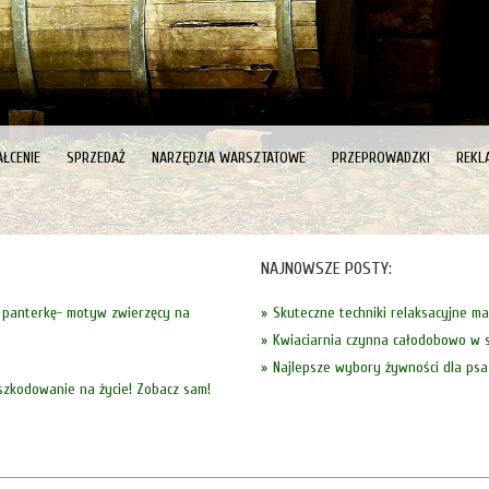
ŁCENIE
SPRZEDAŻ
NARZĘDZIA WARSZTATOWE
PRZEPROWADZKI
REKL
NAJNOWSZE POSTY:
w panterkę- motyw zwierzęcy na
Skuteczne techniki relaksacyjne m
Kwiaciarnia czynna całodobowo w s
Najlepsze wybory żywności dla psa
szkodowanie na życie! Zobacz sam!