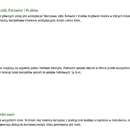
Łódź, Katowice i Kraków
 z głównych usług jest windykacja? Warszawa, Łódź, Katowice i Kraków to główne miasta w których dział
dzamy kompleksowe działania windykacyjne, dzięki czemu klien...
wa znajdują się wysokiej jakości hotelowe tekstylia. Producent posiada obecnie w ofercie przede wszyst
e brakuje także kompletów pościeli do pokojów hotelowych. Są to el...
lektrowni
e wszystkich stron. To dzięki niej możemy korzystać z praktycznie każdego urządzenia w mieszkaniu, nie
ewniają dostęp do darmowej energii, która generowana jest stale...