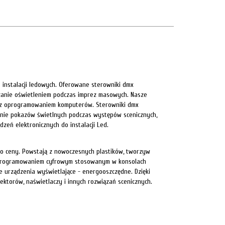
 instalacji ledowych. Oferowane sterowniki dmx
zanie oświetleniem podczas imprez masowych. Nasze
ne z oprogramowaniem komputerów. Sterowniki dmx
lanie pokazów świetlnych podczas występów scenicznych,
eń elektronicznych do instalacji Led.
do ceny. Powstają z nowoczesnych plastików, tworzyw
z oprogramowaniem cyfrowym stosowanym w konsolach
 urządzenia wyświetlające - energooszczędne. Dzięki
ektorów, naświetlaczy i innych rozwiązań scenicznych.