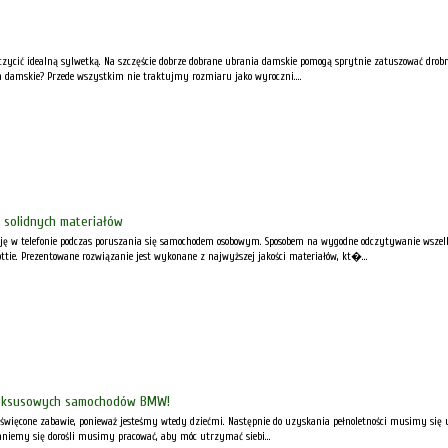
czycić idealną sylwetką. Na szczęście dobrze dobrane ubrania damskie pomogą sprytnie zatuszować drobn
a damskie? Przede wszystkim nie traktujmy rozmiaru jako wyroczni....
 solidnych materiałów
ję w telefonie podczas poruszania się samochodem osobowym. Sposobem na wygodne odczytywanie wszelkieg
ttie. Prezentowane rozwiązanie jest wykonane z najwyższej jakości materiałów, kt�...
luksusowych samochodów BMW!
oświęcone zabawie, ponieważ jesteśmy wtedy dziećmi. Następnie do uzyskania pełnoletności musimy się ucz
taniemy się dorośli musimy pracować, aby móc utrzymać siebi...