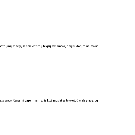
 Zacznijmy od tego, że sprawdzimy te gry reklamowe, dzięki którym na pewno
ższą osobę. Czasami zapominamy, że ktoś musiał w to włożyć wiele pracy, by