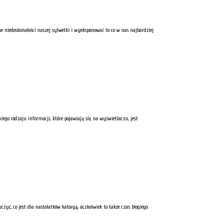
e niedoskonałości naszej sylwetki i wyeksponować to co w nas najbardziej
o rodzaju informacji, które pojawiają się na wyświetlaczu, jest
yć, co jest dla nastolatków katorgą, aczkolwiek to także czas błogiego