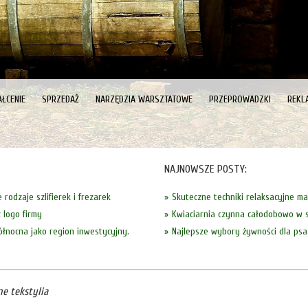
ŁCENIE
SPRZEDAŻ
NARZĘDZIA WARSZTATOWE
PRZEPROWADZKI
REKL
NAJNOWSZE POSTY:
 rodzaje szlifierek i frezarek
Skuteczne techniki relaksacyjne m
 logo firmy
Kwiaciarnia czynna całodobowo w s
ółnocna jako region inwestycyjny.
Najlepsze wybory żywności dla psa
ne tekstylia