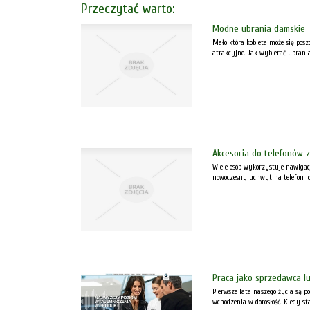
Przeczytać warto:
Modne ubrania damskie
Mało która kobieta może się posz
atrakcyjne. Jak wybierać ubrani
Akcesoria do telefonów z
Wiele osób wykorzystuje nawigac
nowoczesny uchwyt na telefon Io
Praca jako sprzedawca 
Pierwsze lata naszego życia są p
wchodzenia w dorosłość. Kiedy s