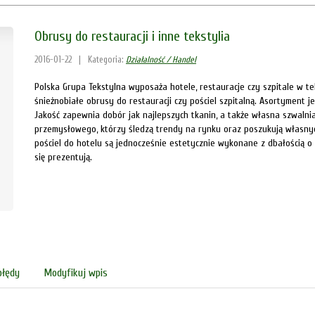
Obrusy do restauracji i inne tekstylia
2016-01-22
|
Kategoria:
Działalność / Handel
Polska Grupa Tekstylna wyposaża hotele, restauracje czy szpitale w t
śnieżnobiałe obrusy do restauracji czy pościel szpitalną. Asortyment j
Jakość zapewnia dobór jak najlepszych tkanin, a także własna szwalnia
przemysłowego, którzy śledzą trendy na rynku oraz poszukują własnyc
pościel do hotelu są jednocześnie estetycznie wykonane z dbałością o
się prezentują.
błędy
Modyfikuj wpis