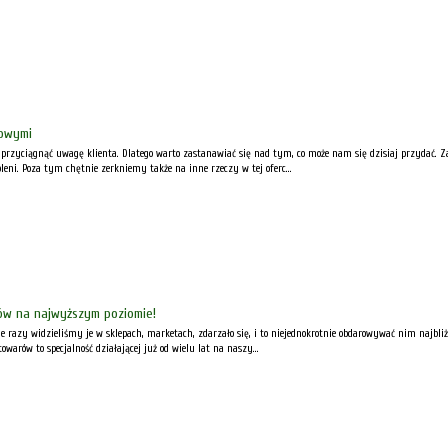
mowymi
 by przyciągnąć uwagę klienta. Dlatego warto zastanawiać się nad tym, co może nam się dzisiaj przydać.
eni. Poza tym chętnie zerkniemy także na inne rzeczy w tej oferc...
ów na najwyższym poziomie!
e razy widzieliśmy je w sklepach, marketach, zdarzało się, i to niejednokrotnie obdarowywać nim najbli
warów to specjalność działającej już od wielu lat na naszy...