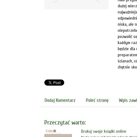
dużej mier
najważniejs
odpowiedni
niska, ale
niepotrzeb
pozwolić s
każdym razi
będzie dla
preparatem
ścianach, 
chętnie sko
Dodaj Komentarz
Poleć stronę
Wpis zawi
Przeczytać warto:
Drukuj swoje książki online