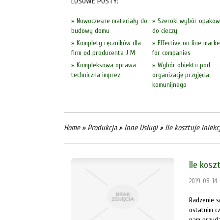
LOSOWE POSTY:
Nowoczesne materiały do
Szeroki wybór opako
budowy domu
do cieczy
Komplety ręczników dla
Effective on line marke
firm od producenta J M
for companies
Kompleksowa oprawa
Wybór obiektu pod
techniczna imprez
organizację przyjęcia
komunijnego
Home
»
Produkcja
»
Inne Usługi
»
Ile kosztuje iniekc
Ile kosz
2019-08-14
Radzenie s
ostatnim cz
nam przyda 