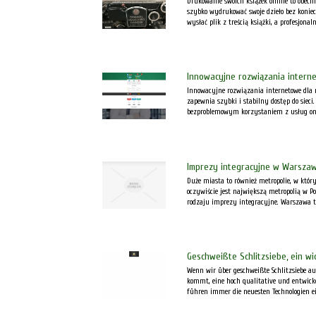
Drukowanie swoich książek online to obecn
szybko wydrukować swoje dzieło bez koniec
wysłać plik z treścią książki, a profesjonaln
Innowacyjne rozwiązania intern
Innowacyjne rozwiązania internetowe dla 
zapewnia szybki i stabilny dostęp do sie
bezproblemowym korzystaniem z usług onli
Imprezy integracyjne w Warszaw
Duże miasta to również metropolie, w któ
oczywiście jest największą metropolią w Po
rodzaju imprezy integracyjne. Warszawa to
Geschweißte Schlitzsiebe, ein wi
Wenn wir über geschweißte Schlitzsiebe au
kommt, eine hoch qualitative und entwicke
führen immer die neuesten Technologien ei