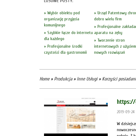
LOSOWE POSTY:
Wybór obiektu pod
Urząd Patentowy chro
organizację przyjęcia
dobro wielu firm
komunijnego
Profesjonalne zakłada
Szybkie łącze do internetu
aparatu na zęby
dla każdego
Tworzenie stron
Profesjonalne środki
internetowych z użyciem
czystości dla gastronomii
nowych rozwiązań
Home
»
Produkcja
»
Inne Usługi
»
Korzyści posiadan
https:/
2019-09-24
W dzisiejs
nowoczesno
pokoju. Z k