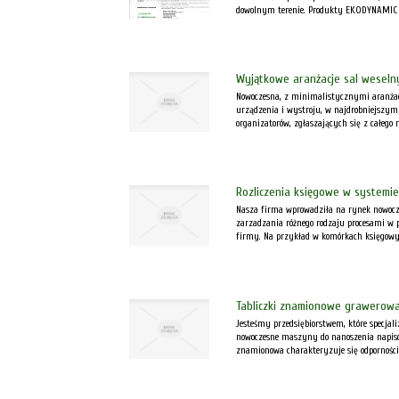
dowolnym terenie. Produkty EKODYNAMIC d
Wyjątkowe aranżacje sal weseln
Nowoczesna, z minimalistycznymi aranżacja
urządzenia i wystroju, w najdrobniejszym
organizatorów, zgłaszających się z całego 
Rozliczenia księgowe w systemie
Nasza firma wprowadziła na rynek nowocz
zarzadzania różnego rodzaju procesami w 
firmy. Na przykład w komórkach księgowy
Tabliczki znamionowe grawerow
Jesteśmy przedsiębiorstwem, które specja
nowoczesne maszyny do nanoszenia napisów
znamionowa charakteryzuje się odpornością 