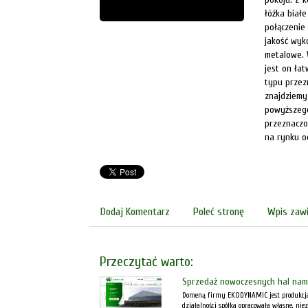
łóżka biał
połączenie
jakość wyk
metalowe. 
jest on ła
typu przez
znajdziemy
powyższego
przeznaczo
na rynku od
Dodaj Komentarz
Poleć stronę
Wpis zawi
Przeczytać warto:
Sprzedaż nowoczesnych hal nam
Domeną firmy EKODYNAMIC jest produkcja
działalności spółka opracowała własne, ni