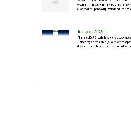
Nasza firma wprowadza na rynek różnego ro
wszystkim urządzenia ułatwiające pracę 
ciężarowymi przewozy. Posiadamy tak popu
Transport ALKARO
Firma ALKARO posiada wiele lat doświadcze
Oprócz tego firma oferuje również transp
doświadczenie, bogata flota samochodów ora