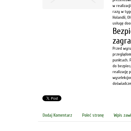
w realizac
razy w tyg
Holandii, O
usługę doo
Bezpi
zagra
Przed wyru
przeglądom
punktach. 
do bezpiec
realizację
wyselekcjo
doświadcze
Dodaj Komentarz
Poleć stronę
Wpis zawi