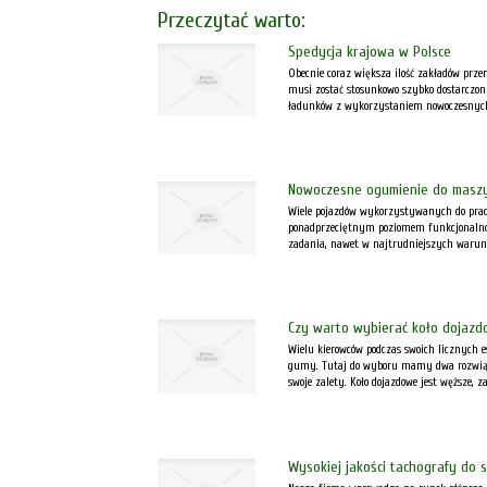
Przeczytać warto:
Spedycja krajowa w Polsce
Obecnie coraz większa ilość zakładów prz
musi zostać stosunkowo szybko dostarczony
ładunków z wykorzystaniem nowoczesnych 
Nowoczesne ogumienie do masz
Wiele pojazdów wykorzystywanych do prac
ponadprzeciętnym poziomem funkcjonalności
zadania, nawet w najtrudniejszych warunk
Czy warto wybierać koło dojaz
Wielu kierowców podczas swoich licznych 
gumy. Tutaj do wyboru mamy dwa rozwiąza
swoje zalety. Koło dojazdowe jest węższe, z
Wysokiej jakości tachografy do