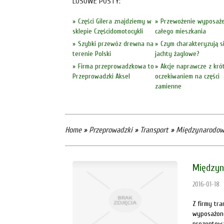
LOSOWE POSTY:
Części Gilera znajdziemy w
Przewożenie wyposaże
sklepie Częścidomotocykli
całego mieszkania
Szybki przewóz drewna na
Czym charakteryzują s
terenie Polski
jachty żaglowe?
Firma przeprowadzkowa to
Akcje naprawcze z kró
Przeprowadzki Aksel
oczekiwaniem na części
zamienne
Home
»
Przeprowadzki
»
Transport
»
Międzynarodowy
Międzyn
2016-01-18
Z firmy tr
wyposażone
prezentowa