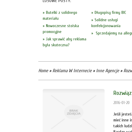
LOSOWE POSTY:
Butelki z solidnego
Długopisy firmy BIC
materiału
Solidne usługi
Nowoczesne stoiska
konfekcjonowania
promocyjne
Sprzedajemy na alleg
Jak sprawić aby reklama
była skuteczna?
Home
»
Reklama W Internecie
»
Inne Agencje
»
Rozw
Rozwiąz
2016-01-20
Jeśli jest
mieć inne i
takich ludz
Bardzo waż