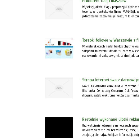
Producent flag i masztów
Wysokiej jakości flagi, proporczyki oraz o
tego rodzaju artykułów firma MAG-DAL zajm
jednocześnie zapewniając naszym kliento
Torebki foliowe w Warszawie z fi
W wielu sklepach nadal bardzo chętnie w
sklepami miastem i działa tu bardzo wiel
opakowaniami zakupowymi, takimi jak tore
Strona internetowa z darmowym
GAZETKAPROMOCYJNA.COM.PL to strona inte
Biedronka, Delikatesy Centrum, Obi, Pepc
drogerii, aptek, elektromarketów czy mark
Rzetelnie wykonane ulotki rekl
Bez wątpienia jednym z najlepszych sposob
nawiązaniem z nimi bezpośredniej relacji.
znajdują się najważniejsze informacje doty