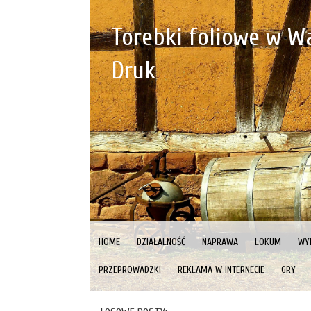
Torebki foliowe w Wa
Druk
HOME
DZIAŁALNOŚĆ
NAPRAWA
LOKUM
WY
PRZEPROWADZKI
REKLAMA W INTERNECIE
GRY