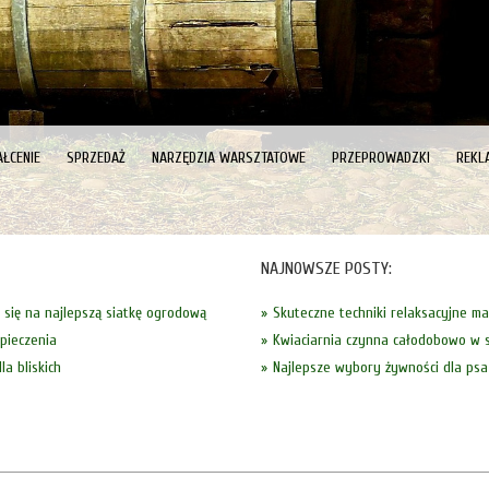
ŁCENIE
SPRZEDAŻ
NARZĘDZIA WARSZTATOWE
PRZEPROWADZKI
REKL
NAJNOWSZE POSTY:
 się na najlepszą siatkę ogrodową
Skuteczne techniki relaksacyjne m
 pieczenia
Kwiaciarnia czynna całodobowo w s
dla bliskich
Najlepsze wybory żywności dla psa