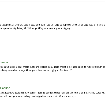
o tutaj dzisiaj sięgnąć. Zatem będziemy sami szukali tego, co najlepiej się tutaj do tego nadaje i dzię
ze sprawdza się dzisiaj PDF Editor, po który zamierzamy sami sięgną...
chenne
klepu są wysokiej jakości meble kuchenne. Bielsko Biała, gdzie znajduje się nasz salon, to rynek z duż
cieszą się meble na wysoki połysk, z bardzo atrakcyjnymi frontami. Z...
z online
ze kupować w dobrej cenie. W takim razie na pewno spodoba nam się ta drogeria online. Mamy tutaj ws
wki, które odżywią nasze włosy i zadbają odpowiednio o nie. W takim razie j...