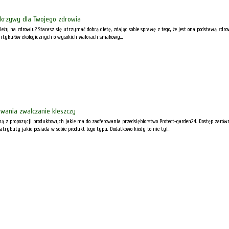
okrzywy dla Twojego zdrowia
zależy na zdrowiu? Starasz się utrzymać dobrą dietę, zdając sobie sprawę z tego, że jest ona podstawą zdro
artykułów ekologicznych o wysokich walorach smakowy...
owania zwalczanie kleszczy
ą z propozycji produktowych jakie ma do zaoferowania przedsiębiorstwo Protect-garden24. Dostęp zarówn
atrybuty jakie posiada w sobie produkt tego typu. Dodatkowo kiedy to nie tyl...