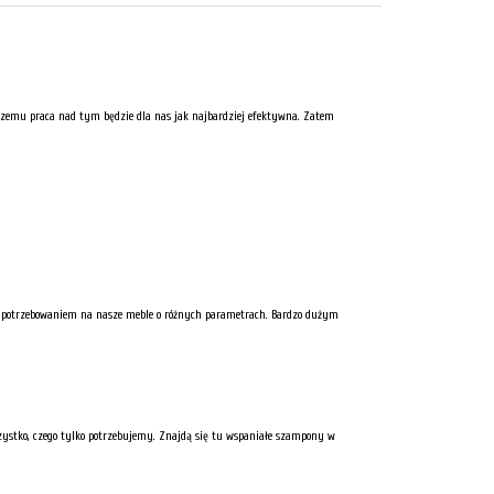
ki czemu praca nad tym będzie dla nas jak najbardziej efektywna. Zatem
ym zapotrzebowaniem na nasze meble o różnych parametrach. Bardzo dużym
zystko, czego tylko potrzebujemy. Znajdą się tu wspaniałe szampony w