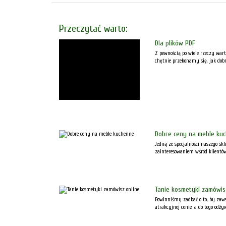
Przeczytać warto:
Dla plików PDF
Z pewnością po wiele rzeczy wart
chętnie przekonamy się, jak dobr
Dobre ceny na meble ku
Jedną ze specjalności naszego s
zainteresowaniem wśród klientów 
Tanie kosmetyki zamówis
Powinniśmy zadbać o to, by zaws
atrakcyjnej cenie, a do tego odży