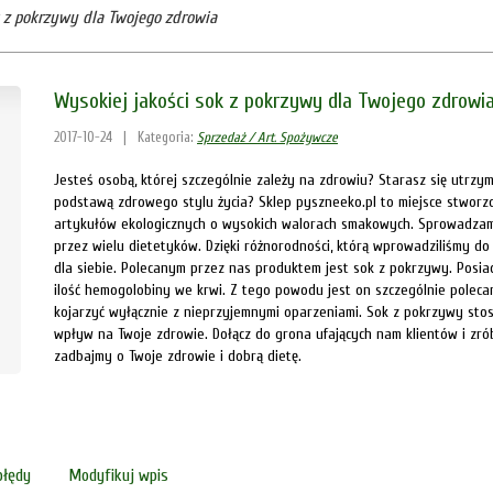
k z pokrzywy dla Twojego zdrowia
Wysokiej jakości sok z pokrzywy dla Twojego zdrowi
2017-10-24
|
Kategoria:
Sprzedaż / Art. Spożywcze
Jesteś osobą, której szczególnie zależy na zdrowiu? Starasz się utrzym
podstawą zdrowego stylu życia? Sklep pyszneeko.pl to miejsce stworzo
artykułów ekologicznych o wysokich walorach smakowych. Sprowadzam
przez wielu dietetyków. Dzięki różnorodności, którą wprowadziliśmy do
dla siebie. Polecanym przez nas produktem jest sok z pokrzywy. Posia
ilość hemogolobiny we krwi. Z tego powodu jest on szczególnie poleca
kojarzyć wyłącznie z nieprzyjemnymi oparzeniami. Sok z pokrzywy sto
wpływ na Twoje zdrowie. Dołącz do grona ufających nam klientów i zr
zadbajmy o Twoje zdrowie i dobrą dietę.
błędy
Modyfikuj wpis