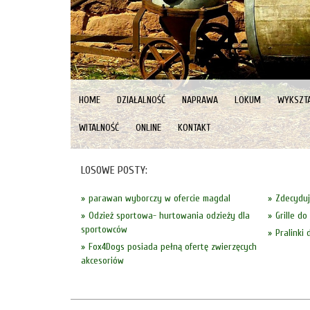
HOME
DZIAŁALNOŚĆ
NAPRAWA
LOKUM
WYKSZTA
WITALNOŚĆ
ONLINE
KONTAKT
LOSOWE POSTY:
parawan wyborczy w ofercie magdal
Zdecyduj
Odzież sportowa- hurtowania odzieży dla
Grille do
sportowców
Pralinki 
Fox4Dogs posiada pełną ofertę zwierzęcych
akcesoriów