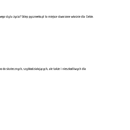
wego stylu życia? Sklep pyszneeko.pl to miejsce stworzone właśnie dla Ciebie.
o do skutecznych, szybkodziałających, ale także i nieszkodliwych dla