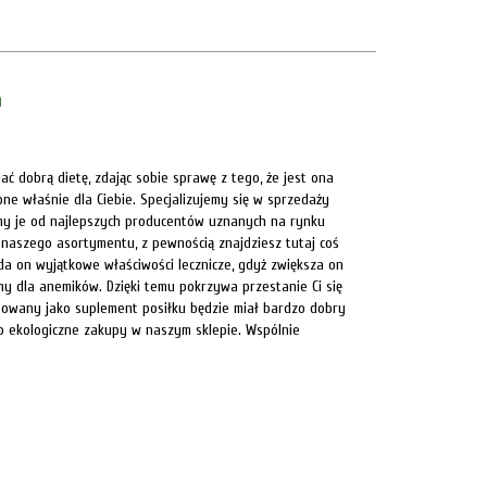
a
ać dobrą dietę, zdając sobie sprawę z tego, że jest ona
ne właśnie dla Ciebie. Specjalizujemy się w sprzedaży
y je od najlepszych producentów uznanych na rynku
 naszego asortymentu, z pewnością znajdziesz tutaj coś
da on wyjątkowe właściwości lecznicze, gdyż zwiększa on
ny dla anemików. Dzięki temu pokrzywa przestanie Ci się
sowany jako suplement posiłku będzie miał bardzo dobry
ób ekologiczne zakupy w naszym sklepie. Wspólnie