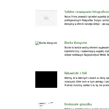
Solidne rozwiązania fotograficz
Nasza firma prowadzi sprzedaż wysokiej ja
profesjonalnych fotografów. Dużym zainte
dostępny w ofercie naszego sklepu - począws
Biurka klasyczne
Biurko to bardzo ważny element wyposażen
ergonomiczny i zapewniający wygodę użyt
sklepie meblowym Najpiękniejsze Meble. W o
Rękawiczki z folii
Wiemy, że w obecnych czasach w różny sp
rozwiązań, które nam w tym pomogą i spraw
Przecież musimy zadbać o to, by nie przenos
Doskonałe gniazdka