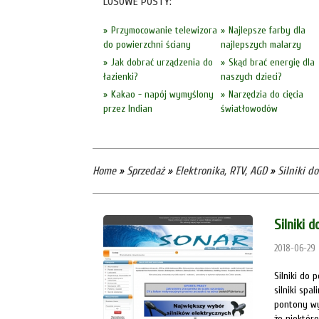
LOSOWE POSTY:
Przymocowanie telewizora
Najlepsze farby dla
do powierzchni ściany
najlepszych malarzy
Jak dobrać urządzenia do
Skąd brać energię dla
łazienki?
naszych dzieci?
Kakao - napój wymyślony
Narzędzia do cięcia
przez Indian
światłowodów
Home
»
Sprzedaż
»
Elektronika, RTV, AGD
»
Silniki d
Silniki 
2018-06-29
Silniki do 
silniki spa
pontony wy
że niektór