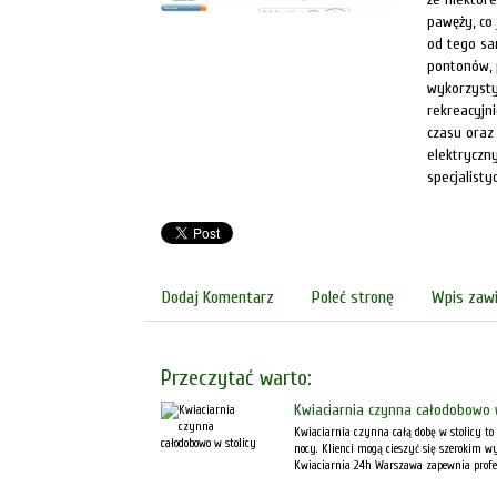
pawęży, co 
od tego sa
pontonów, p
wykorzysty
rekreacyjn
czasu oraz
elektryczn
specjalisty
Dodaj Komentarz
Poleć stronę
Wpis zawi
Przeczytać warto:
Kwiaciarnia czynna całodobowo w
Kwiaciarnia czynna całą dobę w stolicy to 
nocy. Klienci mogą cieszyć się szerokim 
Kwiaciarnia 24h Warszawa zapewnia profe