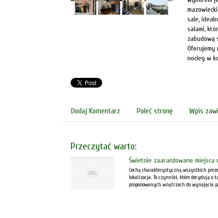
mazowiecki
sale, ideal
salami, któ
zabudową s
Oferujemy 
nocleg w k
Dodaj Komentarz
Poleć stronę
Wpis zawi
Przeczytać warto:
Świetnie zaaranżowane miejsca
Cechą charakterystyczną wszystkich prez
lokalizacja. To czynniki, które decydują o 
proponowanych wnętrzach do wynajęcia pa