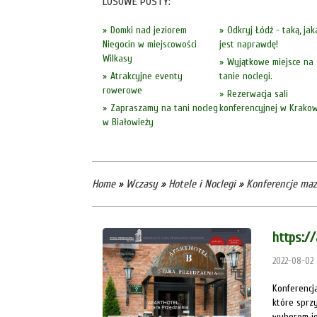
LOSOWE POSTY:
Domki nad jeziorem
Odkryj Łódź - taką, jak
Niegocin w miejscowości
jest naprawdę!
Wilkasy
Wyjątkowe miejsce na
Atrakcyjne eventy
tanie noclegi.
rowerowe
Rezerwacja sali
Zapraszamy na tani nocleg
konferencyjnej w Krakow
w Białowieży
Home
»
Wczasy
»
Hotele i Noclegi
»
Konferencje maz
https://
2022-08-02
Konferencj
które sprz
wyborem je