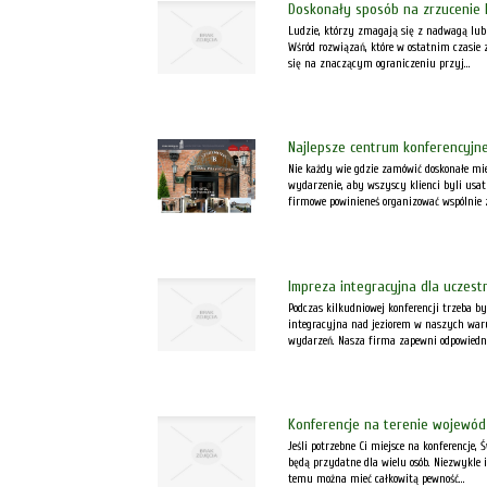
Doskonały sposób na zrzucenie 
Ludzie, którzy zmagają się z nadwagą lub 
Wśród rozwiązań, które w ostatnim czasie z
się na znaczącym ograniczeniu przyj...
Najlepsze centrum konferencyjne
Nie każdy wie gdzie zamówić doskonałe mie
wydarzenie, aby wszyscy klienci byli usat
firmowe powinieneś organizować wspólnie z
Impreza integracyjna dla uczestn
Podczas kilkudniowej konferencji trzeba by
integracyjna nad jeziorem w naszych war
wydarzeń. Nasza firma zapewni odpowiednie 
Konferencje na terenie wojewód
Jeśli potrzebne Ci miejsce na konferencje,
będą przydatne dla wielu osób. Niezwykle i
temu można mieć całkowitą pewność...