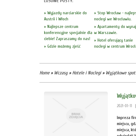
LOSOWE POSTY:
Wyjazdy narciarskie do
Stop Wrocław - najlep
Austrii i Włoch
noclegi we Wrocławiu.
Najlepsze centrum
Apartamenty do wynaj
konferencyjne specjalnie dla
w Warszawie.
ciebie! Zapraszamy do nas!
Hotel oferujący tanie
Gdzie możemy zjeść
noclegi w centrum Wrocł
Home
»
Wczasy
»
Hotele i Noclegi
»
Wyjątkowe spot
Wyjątko
2021-01-11
|
Impreza fi
miejscu, gd
miejsca, kt
odwiedzić 