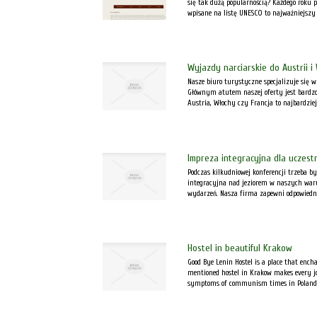
się tak dużą popularnością? Każdego roku 
wpisane na listę UNESCO to najważniejszy p
Wyjazdy narciarskie do Austrii i
Nasze biuro turystyczne specjalizuje się
Głównym atutem naszej oferty jest bardzo 
Austria, Włochy czy Francja to najbardziej
Impreza integracyjna dla uczestn
Podczas kilkudniowej konferencji trzeba by
integracyjna nad jeziorem w naszych war
wydarzeń. Nasza firma zapewni odpowiednie 
Hostel in beautiful Krakow
Good Bye Lenin Hostel is a place that ench
mentioned hostel in Krakow makes every jou
symptoms of communism times in Poland. C