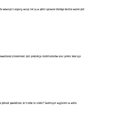
 to wewnątrz organy wciąż nie są w pełni sprawne dlatego bardzo ważne jest
adzonej działalności jest produkcja stabilizatorów oraz protez kończyn
to jednak powiedział, że trzeba to zrobić? Świetnym wyjściem w wielu