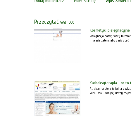
Dodaj Komentarz
Poleć stronę
Wpis zawiera 
Przeczytać warto:
Kosmetyki pielęgnacyjne 
Pielęgnacja naszej skóry to zab
interesie zatem, aby o nią dbać 
Karboksyterapia - co to t
Atrakcyjna skóra to jedna z wizy
wielu pań i rosnącej liczby mężcz