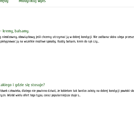
błędy
Modyfikuj wpis
- kremy, balsamy.
ieg nieodzowny, obowiązkowy jeśli chcemy utrzymać ją w dobrej kondycji. Nie zadbana skóra ulega prz
i pielęgnować ją na wszelkie możliwe sposoby. Każdy balsam, krem do rąk czy...
akiego i gdzie się stosuje?
tówek człowieka, dlatego nie powinno dziwić, że kobietom tak bardzo zależy na dobrej kondycji powłoki 
yzn. Wśród wielu ofert tego typu, coraz popularniejsza staje s...