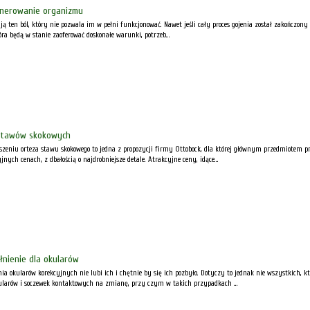
enerowanie organizmu
ten ból, który nie pozwala im w pełni funkcjonować. Nawet jeśli cały proces gojenia został zakończony
tóra będą w stanie zaoferować doskonałe warunki, potrzeb...
 stawów skokowych
zeniu orteza stawu skokowego to jedna z propozycji firmy Ottobock, dla której głównym przedmiotem prow
ych cenach, z dbałością o najdrobniejsze detale. Atrakcyjne ceny, idące...
łnienie dla okularów
a okularów korekcyjnych nie lubi ich i chętnie by się ich pozbyło. Dotyczy to jednak nie wszystkich, k
kularów i soczewek kontaktowych na zmianę, przy czym w takich przypadkach ...