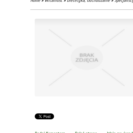
Home
»
Witalność
»
Dietetyka, Odchudzanie
»
Specjalis