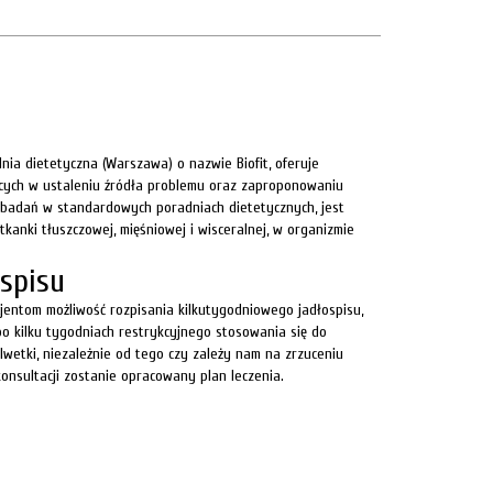
ia dietetyczna (Warszawa) o nazwie Biofit, oferuje
ących w ustaleniu źródła problemu oraz zaproponowaniu
badań w standardowych poradniach dietetycznych, jest
tkanki tłuszczowej, mięśniowej i wisceralnej, w organizmie
spisu
entom możliwość rozpisania kilkutygodniowego jadłospisu,
o kilku tygodniach restrykcyjnego stosowania się do
etki, niezależnie od tego czy zależy nam na zrzuceniu
nsultacji zostanie opracowany plan leczenia.