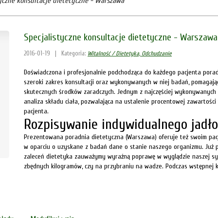
tyczne konsultacje dietetyczne - Warszawa
Specjalistyczne konsultacje dietetyczne - Warszawa
2016-01-19
|
Kategoria:
Witalność / Dietetyka, Odchudzanie
Doświadczona i profesjonalnie podchodząca do każdego pacjenta poradn
szeroki zakres konsultacji oraz wykonywanych w niej badań, pomagaj
skutecznych środków zaradczych. Jednym z najczęściej wykonywanych 
analiza składu ciała, pozwalająca na ustalenie procentowej zawartości 
pacjenta.
Rozpisywanie indywidualnego jadło
Prezentowana poradnia dietetyczna (Warszawa) oferuje też swoim pacj
w oparciu o uzyskane z badań dane o stanie naszego organizmu. Już p
zaleceń dietetyka zauważymy wyraźną poprawę w wyglądzie naszej sylw
zbędnych kilogramów, czy na przybraniu na wadze. Podczas wstępnej ko