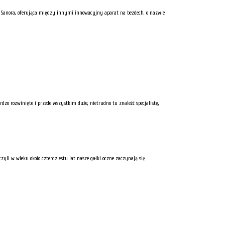
 Sanora, oferująca między innymi innowacyjny aparat na bezdech, o nazwie
rdzo rozwinięte i przede wszystkim duże, nietrudno tu znaleźć specjalistę,
yli w wieku około czterdziestu lat nasze gałki oczne zaczynają się