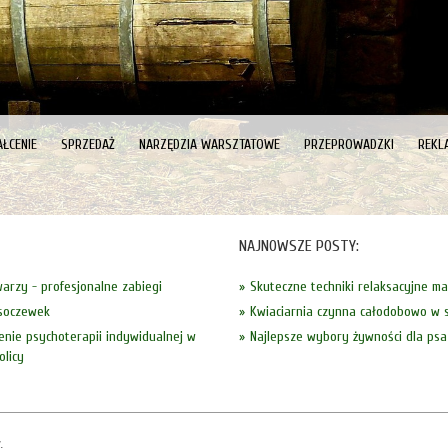
ŁCENIE
SPRZEDAŻ
NARZĘDZIA WARSZTATOWE
PRZEPROWADZKI
REKL
NAJNOWSZE POSTY:
twarzy - profesjonalne zabiegi
Skuteczne techniki relaksacyjne m
soczewek
Kwiaciarnia czynna całodobowo w s
nie psychoterapii indywidualnej w
Najlepsze wybory żywności dla psa
olicy
.