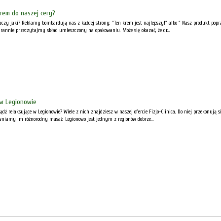
rem do naszej cery?
aczy jaki? Reklamy bombardują nas z każdej strony: "Ten krem jest najlepszy!" albo " Nasz produkt popr
nnie przeczytajmy skład umieszczony na opakowaniu. Może się okazać, że dr...
 w Legionowie
bądź relaksujące w Legionowie? Wiele z nich znajdziesz w naszej ofercie Fizjo-Clinica. Do niej przekonują
wniamy im różnorodny masaż. Legionowo jest jednym z regionów dobrze...