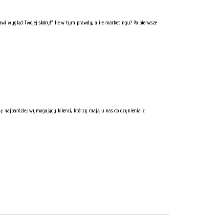
awi wygląd Twojej skóry!" Ile w tym prawdy, a ile marketingu? Po pierwsze
 się najbardziej wymagający klienci, którzy mają u nas do czynienia z