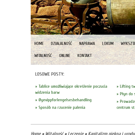
HOME
DZIAŁALNOŚĆ
NAPRAWA
LOKUM
WYKSZTA
WITALNOŚĆ
ONLINE
KONTAKT
LOSOWE POSTY:
Tablice umożliwiające określenie poczucia
Lifting 
widzenia barw
Płyn do 
Øyevippforlengelsesbehandling
Prowadze
Sposób na rzucenie palenia
centrum st
Home
»
Witalność
»
Leczenie
»
Kapitalizm piękna i urody