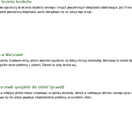
 leczenia bezdechu
w aparatury do leczenia bezdechu sennego i innych powszechnych dolegliwości oddechowych, jest firma
 jakże powszechną dolegliwość, warto zdecydować się na zakup tego urząd...
g w Warszawie
 pacjenta, to główne cechy, jakimi powinien wyróżniać się dobry chirurg stomatolog. Warszawa to miasto ba
ystkie nasze problemy z zębami. Ósemki to zęby bardzo wy...
czewki specjalnie dla ciebie! Sprawdź!
ię w młodym okresie można zniwelować za pomocą okularów. Jednak w środkowym odcinku naszego życia, cz
ywa się ten proces powoduje niejednokrotnie problemy ze wzrokiem, które ...