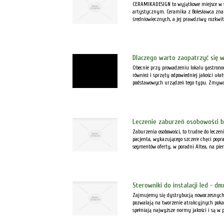
CERAMIKADESIGN to wyjątkowe miejsce w si
artystycznym. Ceramika z Bolesławca znana 
średniowiecznych, a jej prawdziwy rozkwit w
Dlaczego warto zaopatrzyć się 
Obecnie przy prowadzeniu lokalu gastronom
również i sprzęty odpowiedniej jakości uł
podstawowych urządzeń tego typu. Zmywar
Leczenie zaburzeń osobowości b
Zaburzenia osobowości, to trudne do lecze
pacjenta, wykazującego szczere chęci popr
segmentów oferty, w poradni Altea, na pie
Sterowniki do instalacji led - dm
Zajmujemy się dystrybucją nowoczesnych r
pozwalają na tworzenie atrakcyjnych pok
spełniają najwyższe normy jakości i są w p