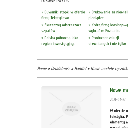
LOSOWE POSTY:
Dywaniki stopki w ofercie
Drukowanie za niewiel
firmy Tekstyliowo
pieniądze
Skuteczny odstraszacz
Którą firmę leasingową
szpaków
wybrać w Poznaniu.
Polska północna jako
Producent żaluzji
region inwestycyjny.
drewnianych i nie tylko
Home
»
Działalność
»
Handel
»
Nowe modele ręczni
Nowe mo
2021-04-27
W ofercie 
tekstylia.
elementy w
naszej ofe