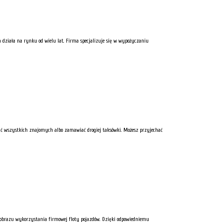
 działa na rynku od wielu lat. Firma specjalizuje się w wypożyczaniu
niać wszystkich znajomych albo zamawiać drogiej taksówki. Możesz przyjechać
a obrazu wykorzystania firmowej floty pojazdów. Dzięki odpowiedniemu