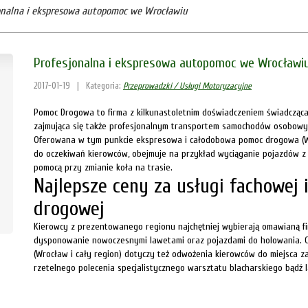
onalna i ekspresowa autopomoc we Wrocławiu
Profesjonalna i ekspresowa autopomoc we Wrocławi
2017-01-19
|
Kategoria:
Przeprowadzki / Usługi Motoryzacyjne
Pomoc Drogowa to firma z kilkunastoletnim doświadczeniem świadcząca 
zajmująca się także profesjonalnym transportem samochodów osobow
Oferowana w tym punkcie ekspresowa i całodobowa pomoc drogowa (Wr
do oczekiwań kierowców, obejmuje na przykład wyciąganie pojazdów z
pomocą przy zmianie koła na trasie.
Najlepsze ceny za usługi fachowej
drogowej
Kierowcy z prezentowanego regionu najchętniej wybierają omawianą fi
dysponowanie nowoczesnymi lawetami oraz pojazdami do holowania.
(Wrocław i cały region) dotyczy też odwożenia kierowców do miejsca zam
rzetelnego polecenia specjalistycznego warsztatu blacharskiego bądź l