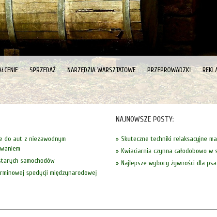
ŁCENIE
SPRZEDAŻ
NARZĘDZIA WARSZTATOWE
PRZEPROWADZKI
REKL
NAJNOWSZE POSTY:
e do aut z niezawodnym
Skuteczne techniki relaksacyjne m
owaniem
Kwiaciarnia czynna całodobowo w s
 starych samochodów
Najlepsze wybory żywności dla psa
erminowej spedycji międzynarodowej