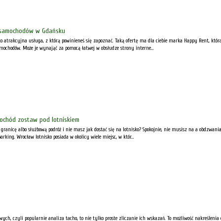
samochodów w Gdańsku
atrakcyjna usługa, z którą powinieneś się zapoznać. Taką ofertę ma dla ciebie marka Happy Rent, która
ochodów. Może je wynająć za pomocą łatwej w obsłudze strony interne...
ochód zostaw pod lotniskiem
 granicę albo służbową podróż i nie masz jak dostać się na lotnisko? Spokojnie, nie musisz na a obdzwa
king. Wrocław lotnisko posiada w okolicy wiele miejsc, w któr...
ch, czyli popularnie analiza tacho, to nie tylko proste zliczanie ich wskazań. To możliwość nakreśleni