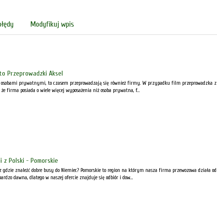
błędy
Modyfikuj wpis
to Przeprowadzki Aksel
z osobami prywatnymi, to czasem przeprowadzają się również firmy. W przypadku film przeprowadzka z 
, że firma posiada o wiele więcej wyposażenia niż osoba prywatna, f...
i z Polski - Pomorskie
z gdzie znaleźć dobre busy do Niemiec? Pomorskie to region na którym nasza firma przewozowa działa od 
bardzo dawna, dlatego w naszej ofercie znajduje się odbiór i dow...