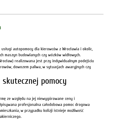
u
usługi autopomocy dla kierowców z Wrocławia i okolic,
ych maszyn budowlanych czy wózków widłowych.
ocław) realizowana jest przy indywidualnym podejściu
 rowów, dowozem paliwa, w sytuacjach awaryjnych czy
 i skutecznej pomocy
rmę ze względu na jej niewygórowane ceny i
 Opisywana profesjonalna całodobowa pomoc drogowa
ieszkania, w przypadku kolizji istnieje możliwość
akierniczego.